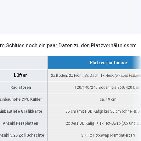
m Schluss noch ein paar Daten zu den Platzverhältnissen:
Platzverhältnisse
Lüfter
2x Boden, 2x Front, 3x Dach, 1x Heck
(an allen Plätz
Radiatoren
120/140/240 Boden, bis 360/420 Dac
Einbauhöhe CPU Kühler
ca. 19 cm
Einbautiefe Grafikkarte
35 cm (mit HDD Käfig) bis 50 cm (ohne HDD 
Anzahl Festplatten
2x 3er HDD Käfig + 1x Hot-Swap (3,5 und 2,5
nzahl 5,25 Zoll Schächte
3 + 1x Hot-Swap (demontierbar)