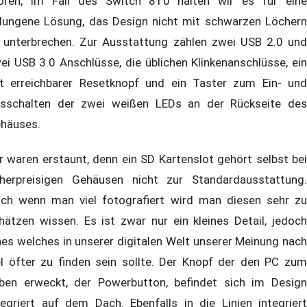
ören, im Fall des Switch 810 halten wir es für eine
lungene Lösung, das Design nicht mit schwarzen Löchern
 unterbrechen. Zur Ausstattung zählen zwei USB 2.0 und
ei USB 3.0 Anschlüsse, die üblichen Klinkenanschlüsse, ein
t erreichbarer Resetknopf und ein Taster zum Ein- und
sschalten der zwei weißen LEDs an der Rückseite des
häuses.
r waren erstaunt, denn ein SD Kartenslot gehört selbst bei
herpreisigen Gehäusen nicht zur Standardausstattung.
ch wenn man viel fotografiert wird man diesen sehr zu
hätzen wissen. Es ist zwar nur ein kleines Detail, jedoch
nes welches in unserer digitalen Welt unserer Meinung nach
el öfter zu finden sein sollte. Der Knopf der den PC zum
ben erweckt, der Powerbutton, befindet sich im Design
tegriert auf dem Dach. Ebenfalls in die Linien integriert