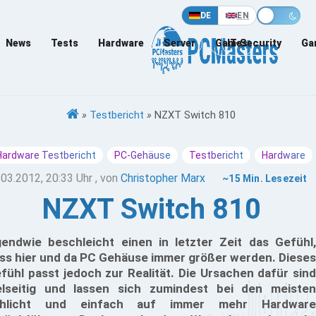
DE
EN
News
Tests
Hardware
Server
Games
IT-Security
Ga
»
Testbericht
»
NZXT Switch 810
Hardware Testbericht
PC-Gehäuse
Testbericht
Hardware
.03.2012, 20:33 Uhr
, von
Christopher Marx
~15 Min. Lesezeit
NZXT Switch 810
gendwie beschleicht einen in letzter Zeit das Gefühl,
ss hier und da PC Gehäuse immer größer werden. Dieses
fühl passt jedoch zur Realität. Die Ursachen dafür sind
elseitig und lassen sich zumindest bei den meisten
chlicht und einfach auf immer mehr Hardware