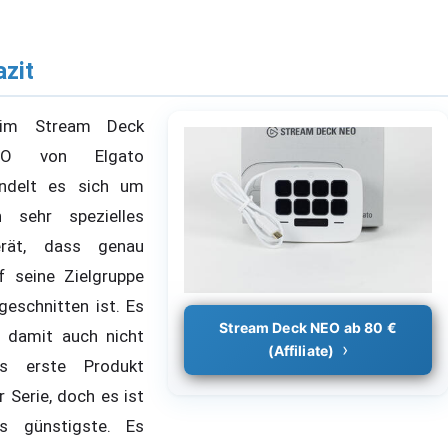
azit
eim Stream Deck
EO von Elgato
ndelt es sich um
n sehr spezielles
rät, dass genau
f seine Zielgruppe
geschnitten ist. Es
Stream Deck NEO ab 80 €
t damit auch nicht
(Affiliate)
s erste Produkt
r Serie, doch es ist
s günstigste. Es