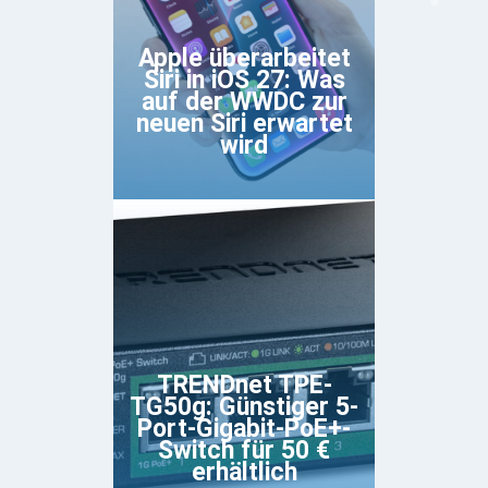
Apple überarbeitet
Siri in iOS 27: Was
auf der WWDC zur
neuen Siri erwartet
wird
TRENDnet TPE-
TG50g: Günstiger 5-
Port-Gigabit-PoE+-
Switch für 50 €
erhältlich