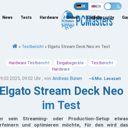
DE
EN
News
Tests
Hardware
Server
Games
IT-Security
Ga
»
Testbericht
»
Elgato Stream Deck Neo im Test
Hardware Testbericht
Eingabegeräte
Testbericht
Hardware
9.03.2025, 09:02 Uhr
, von
Andreas Bunen
~6 Min. Lesezeit
Elgato Stream Deck Neo
im Test
r sein Streaming- oder Production-Setup etwas
rfeinern und optimieren möchte, für den wird das