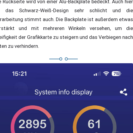
e Rückseite wird von einer Alu-Backplate bedeckt. Auch hier
t das Schwarz-Weiß-Design sehr schlicht und die
rarbeitung stimmt auch. Die Backplate ist außerdem etwas
rstärkt und mit mehreren Winkeln versehen, um die
eifigkeit der Grafikkarte zu steigern und das Verbiegen nach
ten zu verhindern.