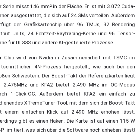
r Serie misst 146 mm² in der Fläche. Er ist mit 3.072 Cuda-
rnen ausgestattet, die sich auf 24 SMs verteilen. Außerdem
rfügt der Grafikkartenchip über 96 TMUs, 32 Rendering
tput Units, 24 Echtzeit-Raytracing-Kerne und 96 Tensor-
rne für DLSS3 und andere KI-gesteuerte Prozesse.
r Chip wird von Nvidia in Zusammenarbeit mit TSMC im
rtschrittlichen 4N-Prozess hergestellt, wie auch bei den
oßen Schwestern. Der Boost-Takt der Referenzkarten liegt
i 2.475MHz und KFA2 bietet 2.490 MHz im OC-Modus
rch 1-Click-OC. Außerdem bietet KFA2 ein einfach zu
dienendes XTremeTuner-Tool, mit dem sich der Boost-Takt
t einem einfachen Klick auf 2.490 MHz erhöhen lässt.
lerdings gibt es einen Haken: Die Karte ist auf einen 115 W
P limitiert, was sich über die Software noch anheben lässt!