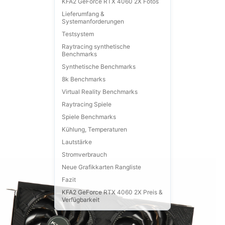
KFA2 GeForce RTX 4060 2X Fotos
Lieferumfang &
Systemanforderungen
Testsystem
Raytracing synthetische
Benchmarks
Synthetische Benchmarks
8k Benchmarks
Virtual Reality Benchmarks
Raytracing Spiele
Spiele Benchmarks
Kühlung, Temperaturen
Lautstärke
Stromverbrauch
Neue Grafikkarten Rangliste
Fazit
KFA2 GeForce RTX 4060 2X Preis &
Verfügbarkeit