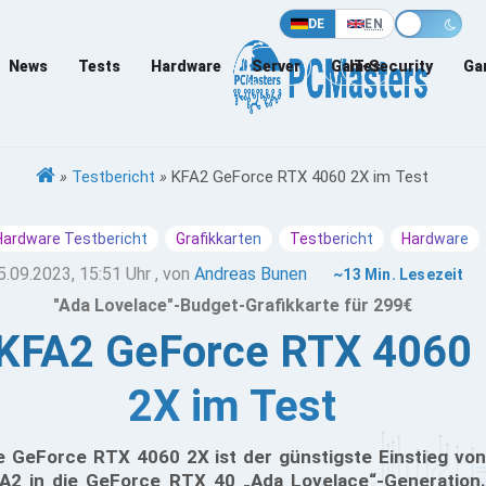
DE
EN
News
Tests
Hardware
Server
Games
IT-Security
Ga
»
Testbericht
»
KFA2 GeForce RTX 4060 2X im Test
Hardware Testbericht
Grafikkarten
Testbericht
Hardware
5.09.2023, 15:51 Uhr
, von
Andreas Bunen
~13 Min. Lesezeit
"Ada Lovelace"-Budget-Grafikkarte für 299€
KFA2 GeForce RTX 4060
2X im Test
e GeForce RTX 4060 2X ist der günstigste Einstieg von
A2 in die GeForce RTX 40 „Ada Lovelace“-Generation.