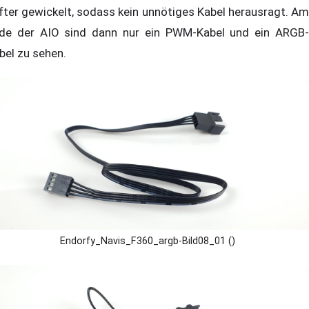
fter gewickelt, sodass kein unnötiges Kabel herausragt. Am
de der AIO sind dann nur ein PWM-Kabel und ein ARGB-
bel zu sehen.
Endorfy_Navis_F360_argb-Bild08_01 ()