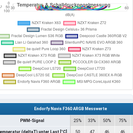
Endorfy Navis F360 ARGB Messwerte
PWM-Signal
25%
33%
50%
75%
emperatur (deltaT) unter Last [°C]
50
47
46
46