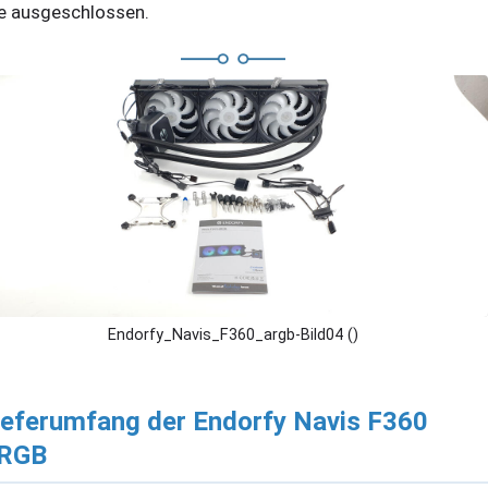
e ausgeschlossen.
Endorfy_Navis_F360_argb-Bild04 ()
ieferumfang der Endorfy Navis F360
RGB