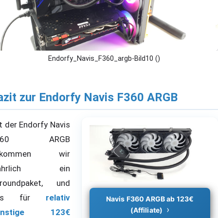
Endorfy_Navis_F360_argb-Bild10 ()
azit zur Endorfy Navis F360 ARGB
t der Endorfy Navis
360 ARGB
ekommen wir
ahrlich ein
lroundpaket, und
as für
relativ
Navis F360 ARGB ab 123€
(Affiliate)
ünstige 123€