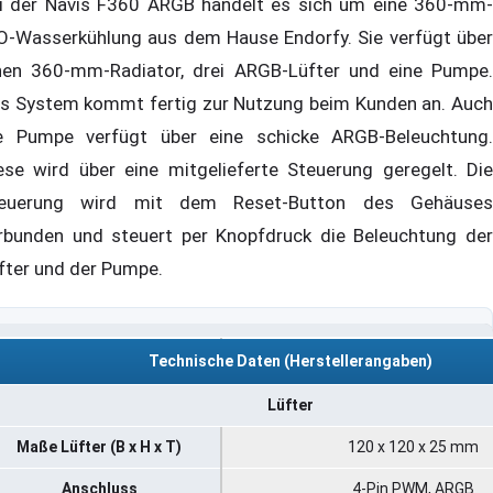
i der Navis F360 ARGB handelt es sich um eine 360-mm-
O-Wasserkühlung aus dem Hause Endorfy. Sie verfügt über
nen 360-mm-Radiator, drei ARGB-Lüfter und eine Pumpe.
s System kommt fertig zur Nutzung beim Kunden an. Auch
e Pumpe verfügt über eine schicke ARGB-Beleuchtung.
ese wird über eine mitgelieferte Steuerung geregelt. Die
euerung wird mit dem Reset-Button des Gehäuses
rbunden und steuert per Knopfdruck die Beleuchtung der
fter und der Pumpe.
Technische Daten (Herstellerangaben)
Lüfter
Maße Lüfter (B x H x T)
120 x 120 x 25 mm
Anschluss
4-Pin PWM, ARGB