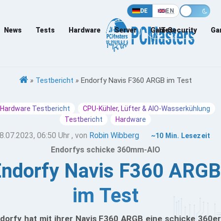
DE
EN
News
Tests
Hardware
Server
Games
IT-Security
Ga
»
Testbericht
»
Endorfy Navis F360 ARGB im Test
Hardware Testbericht
CPU-Kühler, Lüfter & AIO-Wasserkühlung
Testbericht
Hardware
8.07.2023, 06:50 Uhr
, von
Robin Wibberg
~10 Min. Lesezeit
Endorfys schicke 360mm-AIO
Endorfy Navis F360 ARGB
im Test
dorfy hat mit ihrer Navis F360 ARGB eine schicke 360er