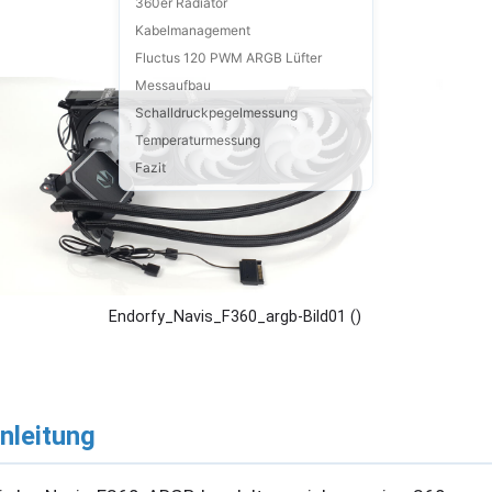
360er Radiator
Kabelmanagement
Fluctus 120 PWM ARGB Lüfter
Messaufbau
Schalldruckpegelmessung
Temperaturmessung
Fazit
Endorfy_Navis_F360_argb-Bild01 ()
inleitung