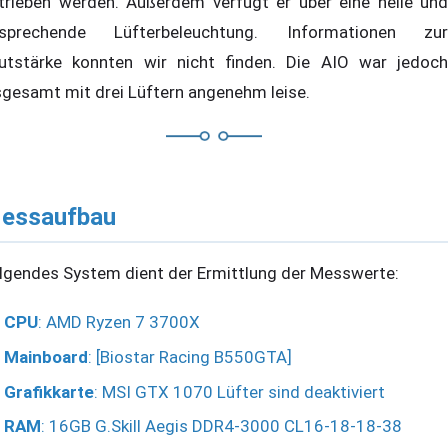
trieben werden. Außerdem verfügt er über eine helle und
sprechende Lüfterbeleuchtung. Informationen zur
utstärke konnten wir nicht finden. Die AIO war jedoch
sgesamt mit drei Lüftern angenehm leise.
essaufbau
lgendes System dient der Ermittlung der Messwerte:
CPU
: AMD Ryzen 7 3700X
Mainboard
: [Biostar Racing B550GTA]
Grafikkarte
: MSI GTX 1070 Lüfter sind deaktiviert
RAM
: 16GB G.Skill Aegis DDR4-3000 CL16-18-18-38