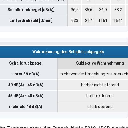
Schalldruckpegel [dB(A)]
36,5
36,6
36,9
38,2
Lüfterdrehzahl [U/min]
633
817
1161
1544
Wahrnehmung des Schalldruckpegels
Schalldruckpegel
Subjektive Wahrnehmung
unter 39 dB(A)
nicht von der Umgebung zu untersch
40 dB(A) - 45 dB(A)
hörbar nicht störend
45 dB(A) - 48 dB(A)
hörbar störend
mehr als 48 dB(A)
stark störend