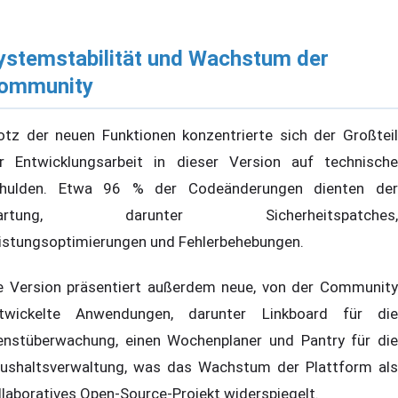
ystemstabilität und Wachstum der
ommunity
otz der neuen Funktionen konzentrierte sich der Großteil
r Entwicklungsarbeit in dieser Version auf technische
hulden. Etwa 96 % der Codeänderungen dienten der
artung, darunter Sicherheitspatches,
istungsoptimierungen und Fehlerbehebungen.
e Version präsentiert außerdem neue, von der Community
twickelte Anwendungen, darunter Linkboard für die
enstüberwachung, einen Wochenplaner und Pantry für die
ushaltsverwaltung, was das Wachstum der Plattform als
llaboratives Open-Source-Projekt widerspiegelt.