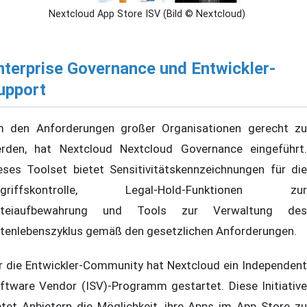
Nextcloud App Store ISV (Bild © Nextcloud)
nterprise Governance und Entwickler-
upport
 den Anforderungen großer Organisationen gerecht zu
rden, hat Nextcloud Nextcloud Governance eingeführt.
eses Toolset bietet Sensitivitätskennzeichnungen für die
ugriffskontrolle, Legal-Hold-Funktionen zur
ateiaufbewahrung und Tools zur Verwaltung des
tenlebenszyklus gemäß den gesetzlichen Anforderungen.
r die Entwickler-Community hat Nextcloud ein Independent
ftware Vendor (ISV)-Programm gestartet. Diese Initiative
etet Anbietern die Möglichkeit, ihre Apps im App Store zu