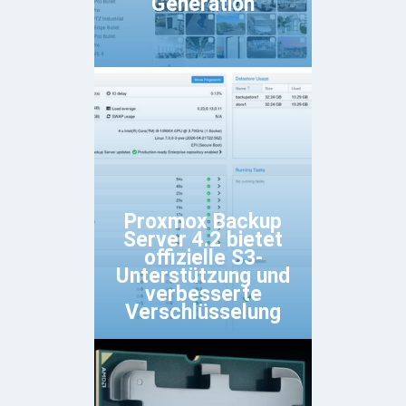
Generation
Proxmox Backup
Server 4.2 bietet
offizielle S3-
Unterstützung und
verbesserte
Verschlüsselung