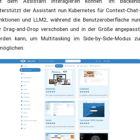
t dem Assistant interagieren können. Im Backend
terstützt der Assistant nun Kubernetes für Context-Chat-
nktionen und LLM2, während die Benutzeroberfläche nun
r Drag-and-Drop verschoben und in der Größe angepasst
rden kann, um Multitasking im Side-by-Side-Modus zu
möglichen.