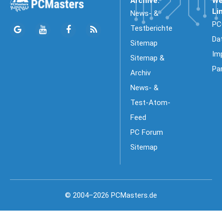
Archive:
We
Li
News- &
PC
Testberichte
Da
Sitemap
Im
Sitemap &
Pa
Archiv
News- &
Test-Atom-
Feed
PC Forum
Sitemap
© 2004–2026 PCMasters.de