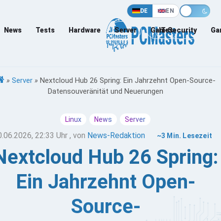
DE
EN
News
Tests
Hardware
Server
Games
IT-Security
Ga
»
Server
»
Nextcloud Hub 26 Spring: Ein Jahrzehnt Open-Source-
Datensouveränität und Neuerungen
Linux
News
Server
0.06.2026, 22:33 Uhr
, von
News-Redaktion
~3 Min. Lesezeit
Nextcloud Hub 26 Spring:
Ein Jahrzehnt Open-
Source-