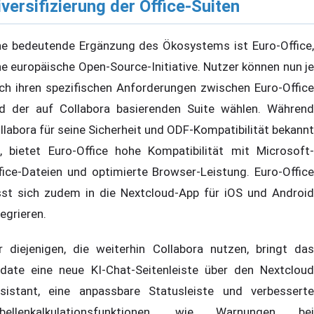
iversifizierung der Office-Suiten
ne bedeutende Ergänzung des Ökosystems ist Euro-Office,
ne europäische Open-Source-Initiative. Nutzer können nun je
ch ihren spezifischen Anforderungen zwischen Euro-Office
d der auf Collabora basierenden Suite wählen. Während
llabora für seine Sicherheit und ODF-Kompatibilität bekannt
t, bietet Euro-Office hohe Kompatibilität mit Microsoft-
fice-Dateien und optimierte Browser-Leistung. Euro-Office
sst sich zudem in die Nextcloud-App für iOS und Android
tegrieren.
r diejenigen, die weiterhin Collabora nutzen, bringt das
date eine neue KI-Chat-Seitenleiste über den Nextcloud
sistant, eine anpassbare Statusleiste und verbesserte
bellenkalkulationsfunktionen, wie Warnungen bei