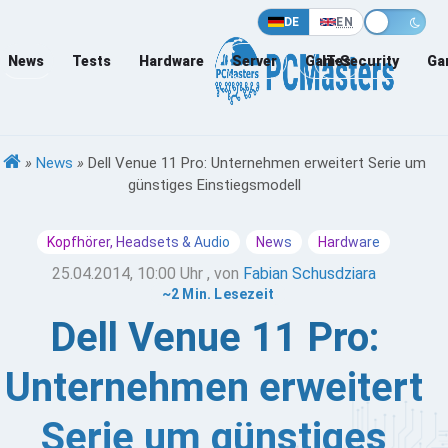
DE
EN
News
Tests
Hardware
Server
Games
IT-Security
Ga
»
News
»
Dell Venue 11 Pro: Unternehmen erweitert Serie um
günstiges Einstiegsmodell
Kopfhörer, Headsets & Audio
News
Hardware
25.04.2014, 10:00 Uhr
, von
Fabian Schusdziara
~2 Min. Lesezeit
Dell Venue 11 Pro:
Unternehmen erweitert
Serie um günstiges