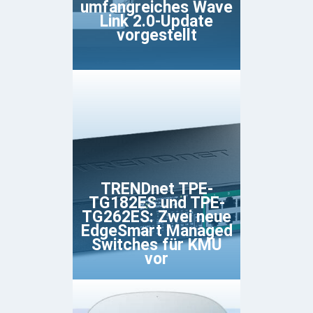
umfangreiches Wave
Link 2.0-Update
vorgestellt
TRENDnet TPE-
TG182ES und TPE-
TG262ES: Zwei neue
EdgeSmart Managed
Switches für KMU
vor