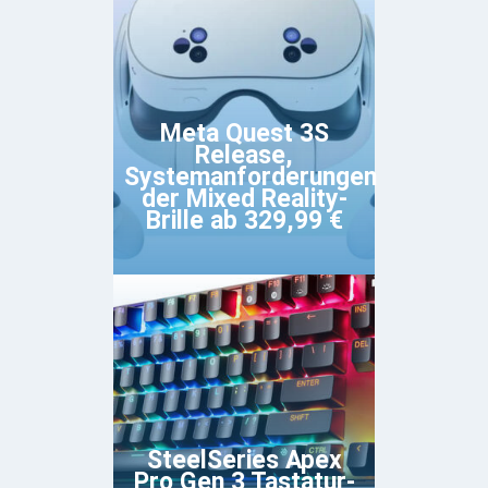
Meta Quest 3S
Release,
Systemanforderungen
der Mixed Reality-
Brille ab 329,99 €
SteelSeries Apex
Pro Gen 3 Tastatur-