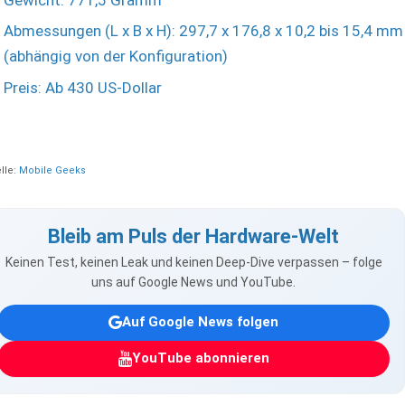
Abmessungen (L x B x H): 297,7 x 176,8 x 10,2 bis 15,4 mm
(abhängig von der Konfiguration)
Preis: Ab 430 US-Dollar
lle:
Mobile Geeks
Bleib am Puls der Hardware-Welt
Keinen Test, keinen Leak und keinen Deep-Dive verpassen – folge
uns auf Google News und YouTube.
Auf Google News folgen
YouTube abonnieren