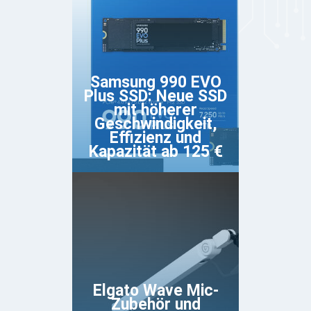
Samsung 990 EVO
Plus SSD: Neue SSD
mit höherer
Geschwindigkeit,
Effizienz und
Kapazität ab 125 €
Elgato Wave Mic-
Zubehör und