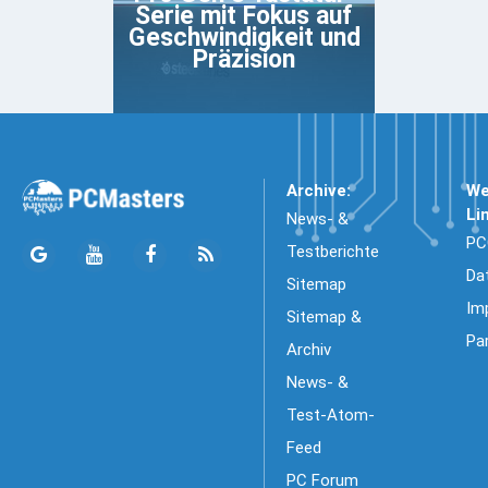
Serie mit Fokus auf
Geschwindigkeit und
Präzision
Archive:
We
Li
News- &
PC
Testberichte
Da
Sitemap
Im
Sitemap &
Pa
Archiv
News- &
Test-Atom-
Feed
PC Forum