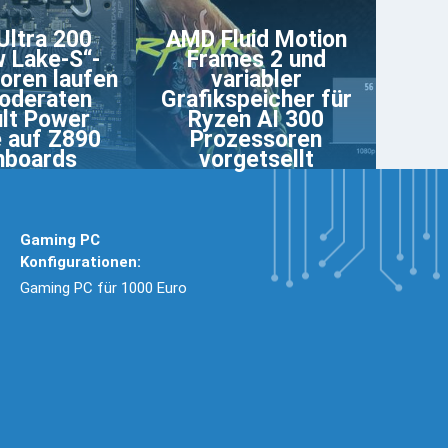
Ultra 200
AMD Fluid Motion
 Lake-S“-
Frames 2 und
oren laufen
variabler
oderaten
Grafikspeicher für
lt Power
Ryzen AI 300
e auf Z890
Prozessoren
nboards
vorgetsellt
Gaming PC
Konfigurationen:
Gaming PC für 1000 Euro