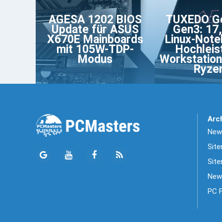
AGESA 1202 BIOS
TUXEDO Ge
Update für ASUS
Gen3: 17,
X670E Mainboards
Linux-Note
mit 105W-TDP-
Hochleis
Modus
Workstatio
Ryze
Arc
News
Sit
Site
New
PC 