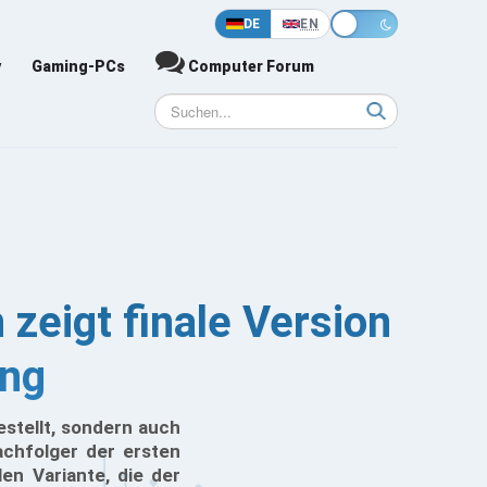
DE
EN
y
Gaming-PCs
Computer Forum
zeigt finale Version
ung
estellt, sondern auch
achfolger der ersten
en Variante, die der