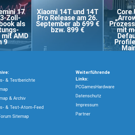
mini 17
Xiaomi 14T und 14T
Core 
3-Zoll-
Pro Release am 26.
„Arrow
book als
September ab 699 €
Prozess
tungs-
bzw. 899 €
mit m
n mit AMD
Defau
n 9
Profil
Mai
hive:
Weiterführende
Links:
- & Testberichte
PCGamesHardware
emap
Datenschutz
map & Archiv
Impressum
s- & Test-Atom-Feed
Partner
Forum Sitemap