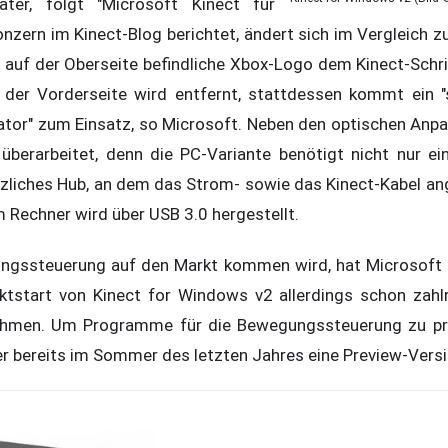
äter, folgt "Microsoft Kinect für
nzern im Kinect-Blog berichtet, ändert sich im Vergleich z
s auf der Oberseite befindliche Xbox-Logo dem Kinect-Schr
 der Vorderseite wird entfernt, stattdessen kommt ein "
kator" zum Einsatz, so Microsoft. Neben den optischen An
berarbeitet, denn die PC-Variante benötigt nicht nur ein
tzliches Hub, an dem das Strom- sowie das Kinect-Kabel a
 Rechner wird über USB 3.0 hergestellt.
gssteuerung auf den Markt kommen wird, hat Microsoft le
ktstart von Kinect for Windows v2 allerdings schon zah
ehmen. Um Programme für die Bewegungssteuerung zu pr
r bereits im Sommer des letzten Jahres eine Preview-Versi