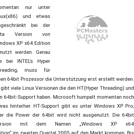
omentan nur unter
nux(x86) und etwas
ngeschränkt bei der
eta Version von
ndows XP x64 Edition
nutzt werden. Genau
e bei INTEL’s Hyper
reading, muss für
nen 64bit Prozessor die Unterstützung erst erstellt werden.
 gibt viele Linux Versionen die den HT(Hyper Threading) und
n 64bit-Support haben. Microsoft humpelt momentan noch
was hinterher. HT-Support gibt es unter Windows XP Pro,
er die Power der 64bit wird nicht ausgenutzt. Die 64bit
ersion mit dem Namen „Windows XP x64
ition“ im zweiten Quartal 2005 auf den Markt kommen. Bis