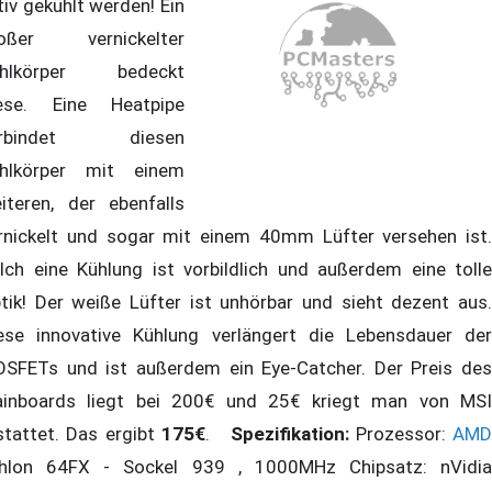
tiv gekühlt werden! Ein
oßer vernickelter
ühlkörper bedeckt
ese. Eine Heatpipe
erbindet diesen
hlkörper mit einem
iteren, der ebenfalls
rnickelt und sogar mit einem 40mm Lüfter versehen ist.
lch eine Kühlung ist vorbildlich und außerdem eine tolle
tik! Der weiße Lüfter ist unhörbar und sieht dezent aus.
ese innovative Kühlung verlängert die Lebensdauer der
SFETs und ist außerdem ein Eye-Catcher. Der Preis des
inboards liegt bei 200€ und 25€ kriegt man von MSI
stattet. Das ergibt
175€
.
Spezifikation:
Prozessor:
AMD
hlon 64FX - Sockel 939 , 1000MHz Chipsatz: nVidia