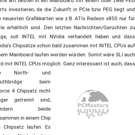
llte am besten in ein Mainboard mit einem oder zwei PEG
rts investieren, da die Zukunft in PCIe bzw PEG liegt und
e neuesten Grafikkarten wie z.B. ATIs Radeon x850 nur für
Ie erhältlich sind. Den letzten Nachrichten/Gerüchten zu
lge, soll INTEL mit NVidia verhandelt haben und dass
idia‘s Chipsätze schon bald zusammen mit INTEL CPUs auf
nem Mainboard laufen werden würden. Somit wäre SLI auch
ld mit INTEL CPUs möglich.
Ganz interessant ist auch, das
ie North- und
outhbridge beim
orce 4 Chipsatz nicht
nger getrennt sind,
ondern beide
sammen in einem Chip
s Chipsatz laufen. Es