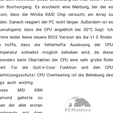
im Bootvorgang. Es erscheint eine Meldung, bei der es
isst, dass der NVidia RAID Chip versucht, ein Array zu
nden. Danach reagiert der PC nicht länger. Außerdem ist es
unruhigend, dass die CPU angeblich bei 30°C liegt. Ich
nnte leider keine neuere BIOS Version als die v1.0 finden.
h hoffe, dass die fehlerhafte Auslesung der CPU
mperatur schnellst möglich behoben wird, da diese
sonders beim Übertakten der CPU eine sehr große Rolle
ielt. Für die Quit-n-Cool Funktion und den CPU
erhitzungsschutz/ CPU Overheating ist die Behebung des
ugs auch wichtig.
ieses MSI K8N
iamond gehörte zu
nen der aller ersten
ainboards mit dem