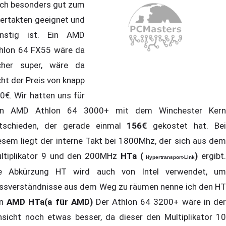
ch besonders gut zum
ertakten geeignet und
nstig ist. Ein AMD
hlon 64 FX55 wäre da
cher super, wäre da
cht der Preis von knapp
0€. Wir hatten uns für
n AMD Athlon 64 3000+ mit dem Winchester Kern
tschieden, der gerade einmal
156€
gekostet hat. Be
esem liegt der interne Takt bei 1800Mhz, der sich aus dem
ltiplikator 9 und den 200MHz
HTa (
)
ergibt.
Hypertransport-Link
e Abkürzung HT wird auch von Intel verwendet, um
ssverständnisse aus dem Weg zu räumen nenne ich den HT
on
AMD
HTa(a für AMD)
Der Athlon 64 3200+ wäre in de
nsicht noch etwas besser, da dieser den Multiplikator 10