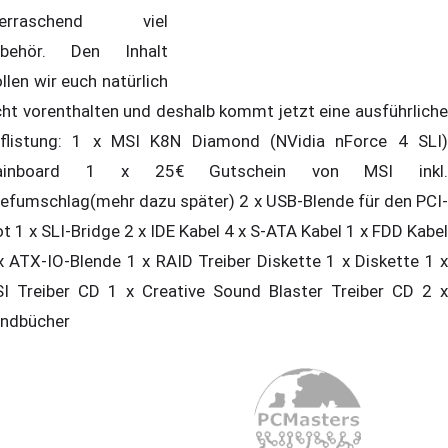
berraschend viel
behör. Den Inhalt
llen wir euch natürlich
cht vorenthalten und deshalb kommt jetzt eine ausführliche
flistung: 1 x MSI K8N Diamond (NVidia nForce 4 SLI)
ainboard 1 x 25€ Gutschein von MSI inkl.
iefumschlag(mehr dazu später) 2 x USB-Blende für den PCI-
ot 1 x SLI-Bridge 2 x IDE Kabel 4 x S-ATA Kabel 1 x FDD Kabel
x ATX-IO-Blende 1 x RAID Treiber Diskette 1 x Diskette 1 x
I Treiber CD 1 x Creative Sound Blaster Treiber CD 2 x
andbücher