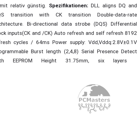
mit relativ günstig.
Spezifikationen:
DLL aligns DQ an
S transition with CK transition Double-data-rate
chitecture. Bi-directional data strobe (DQS) Differential
ock inputs(CK and /CK) Auto refresh and self refresh 8192
fresh cycles / 64ms Power supply: Vdd,Vddq:2.8V±0.1V
ogrammable Burst length (2,4,8) Serial Presence Detect
ith EEPROM Height 31.75mm, six layers