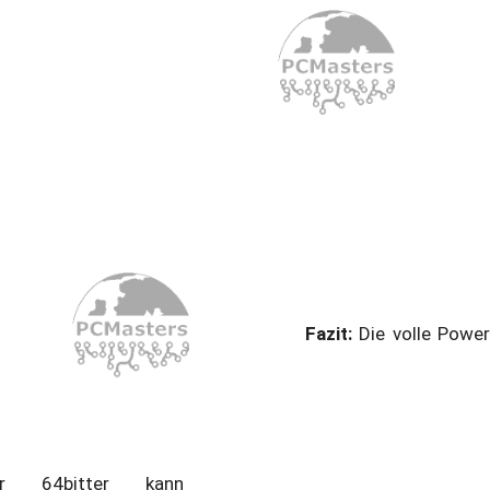
Fazit:
Die volle Powe
er 64bitter kann