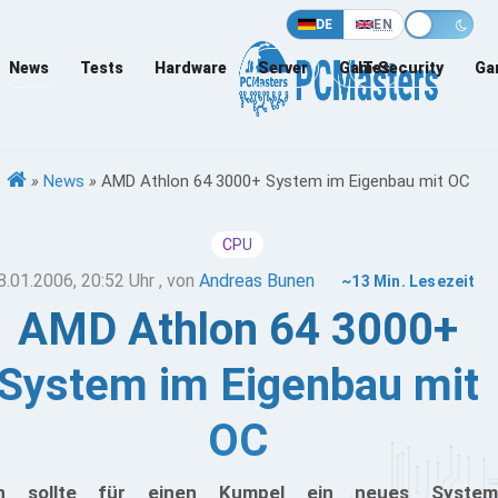
DE
EN
News
Tests
Hardware
Server
Games
IT-Security
Ga
»
News
»
AMD Athlon 64 3000+ System im Eigenbau mit OC
CPU
8.01.2006, 20:52 Uhr
, von
Andreas Bunen
~13 Min. Lesezeit
AMD Athlon 64 3000+
System im Eigenbau mit
OC
ch sollte für einen Kumpel ein neues System