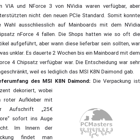
n VIA und NForce 3 von NVidia waren verfügbar, aber
terstützten nicht den neuen PCIe Standard. Somit konnte
e Wahl ausschliesslich auf Mainboards mit dem NVidia
ipsatz nForce 4 fallen. Die Shops hatten wie so oft die
tikel aufgeführt, aber wann diese lieferbar sein sollten, war
was unklar. Es dauerte 2 Wochen bis ein Mainboard mit dem
orce 4 Chipsatz verfügbar war. Die Entscheidung war sehr
ngeschränkt, weil es lediglich das MSI K8N Daimond gab.
eferumfang des MSI K8N Daimond:
Die Verpackung is
zent dekoriert, wobei
n roter Aufkleber mit
r Aufschrift „25€
ore“ sofort ins Auge
icht. Im Innern der
ackung findet man