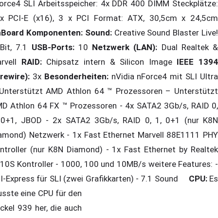
orce4 SLI Arbeitsspeicher: 4x DDR 400 DIMM Steckplätze:
x PCI-E (x16), 3 x PCI Format: ATX, 30,5cm x 24,5cm
Board Komponenten:
Sound:
Creative Sound Blaster Live
Bit, 7.1
USB-Ports:
10
Netzwerk (LAN):
Dual Realtek &
rvell
RAID:
Chipsatz intern & Silicon Image
IEEE 1394
irewire):
3x
Besonderheiten:
nVidia nForce4 mit SLI Ultr
Unterstützt AMD Athlon 64 ™ Prozessoren – Unterstützt
D Athlon 64 FX ™ Prozessoren - 4x SATA2 3Gb/s, RAID 0,
 0+1, JBOD - 2x SATA2 3Gb/s, RAID 0, 1, 0+1 (nur K8N
amond) Netzwerk - 1x Fast Ethernet Marvell 88E1111 PHY
ntroller (nur K8N Diamond) - 1x Fast Ethernet by Realtek
10S Kontroller - 1000, 100 und 10MB/s weitere Features: -
I-Express für SLI (zwei Grafikkarten) - 7.1 Sound
CPU:
E
sste eine CPU für den
ckel 939 her, die auch