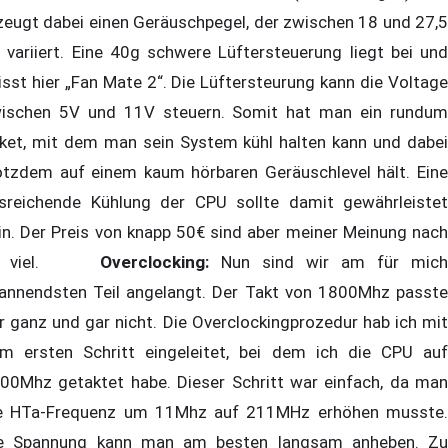
zeugt dabei einen Geräuschpegel, der zwischen 18 und 27,5
 variiert. Eine 40g schwere Lüftersteuerung liegt bei und
isst hier „Fan Mate 2“. Die Lüftersteurung kann die Voltage
ischen 5V und 11V steuern. Somit hat man ein rundum
ket, mit dem man sein System kühl halten kann und dabei
otzdem auf einem kaum hörbaren Geräuschlevel hält. Eine
sreichende Kühlung der CPU sollte damit gewährleistet
in. Der Preis von knapp 50€ sind aber meiner Meinung nach
u viel.
Overclocking:
Nun sind wir am für mich
annendsten Teil angelangt. Der Takt von 1800Mhz passte
r ganz und gar nicht. Die Overclockingprozedur hab ich mit
m ersten Schritt eingeleitet, bei dem ich die CPU auf
00Mhz getaktet habe. Dieser Schritt war einfach, da man
e HTa-Frequenz um 11Mhz auf 211MHz erhöhen musste.
e Spannung kann man am besten langsam anheben. Zu