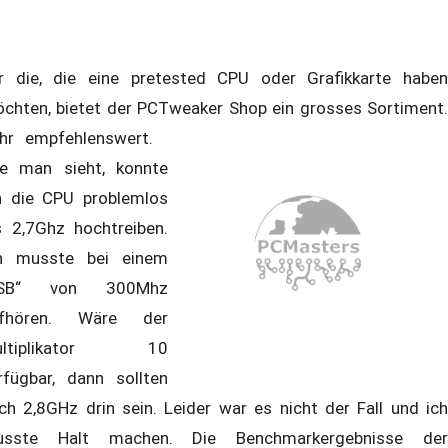
r die, die eine pretested CPU oder Grafikkarte haben
chten, bietet der PCTweaker Shop ein grosses Sortiment.
hr empfehlenswert.
e man sieht, konnte
h die CPU problemlos
s 2,7Ghz hochtreiben.
h musste bei einem
FSB“ von 300Mhz
ufhören. Wäre der
ultiplikator 10
rfügbar, dann sollten
ch 2,8GHz drin sein. Leider war es nicht der Fall und ich
sste Halt machen. Die Benchmarkergebnisse der