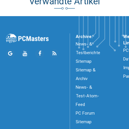
Verwandte Artikel
Archive:
We
Li
News- &
PC
Testberichte
Da
Sitemap
Im
Sitemap &
Pa
Archiv
News- &
Test-Atom-
Feed
PC Forum
Sitemap