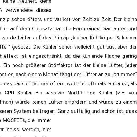
t keine Neuheit, denn
A verwendete dieses
inzip schon öfters und variiert von Zeit zu Zeit. Der kleine
hler auf dem Chipsatz hat die Form eines Diamanten und
 wurde leider auf das Prinzip „kleiner Kühlkörper & kleiner
fter“ gesetzt. Die Kühler sehen vielleicht gut aus, aber der
hleffekt ist eingeschränkt, da die kühlende Fläche gering
t. Ein noch größerer Störfaktor ist der kleine Lüfter, jeder
nnt es, nach einem Monat fängt der Lüfter an zu „brummen“
d das passiert immer öfters, wobei er oftmals lauter ist, als
r CPU Kühler. Ein passiver Northbridge Kühler (z.B. von
lman) würde keinen Lüfter erfordern und würde zu einem
iseren System beitragen.
Ganz auffällig und schön ist, dass
e MOSFETs, die immer
hr heiss werden, hier