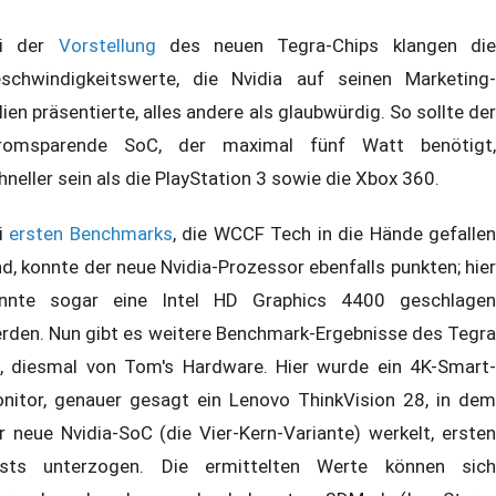
ei der
Vorstellung
des neuen Tegra-Chips klangen di
schwindigkeitswerte, die Nvidia auf seinen Marketing-
lien präsentierte, alles andere als glaubwürdig. So sollte der
romsparende SoC, der maximal fünf Watt benötigt,
hneller sein als die PlayStation 3 sowie die Xbox 360.
i
ersten Benchmarks
, die WCCF Tech in die Hände gefalle
nd, konnte der neue Nvidia-Prozessor ebenfalls punkten; hier
nnte sogar eine Intel HD Graphics 4400 geschlagen
rden. Nun gibt es weitere Benchmark-Ergebnisse des Tegra
, diesmal von Tom's Hardware. Hier wurde ein 4K-Smart-
nitor, genauer gesagt ein Lenovo ThinkVision 28, in dem
r neue Nvidia-SoC (die Vier-Kern-Variante) werkelt, ersten
sts unterzogen. Die ermittelten Werte können sich