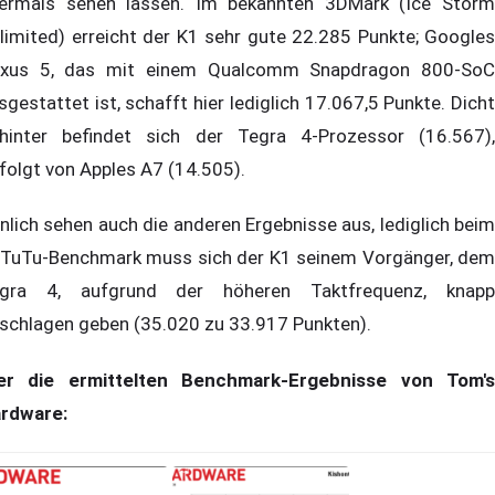
ermals sehen lassen. Im bekannten 3DMark (Ice Storm
limited) erreicht der K1 sehr gute 22.285 Punkte; Googles
xus 5, das mit einem Qualcomm Snapdragon 800-SoC
sgestattet ist, schafft hier lediglich 17.067,5 Punkte. Dicht
hinter befindet sich der Tegra 4-Prozessor (16.567),
folgt von Apples A7 (14.505).
nlich sehen auch die anderen Ergebnisse aus, lediglich beim
TuTu-Benchmark muss sich der K1 seinem Vorgänger, dem
gra 4, aufgrund der höheren Taktfrequenz, knapp
schlagen geben (35.020 zu 33.917 Punkten).
er die ermittelten Benchmark-Ergebnisse von Tom's
rdware: