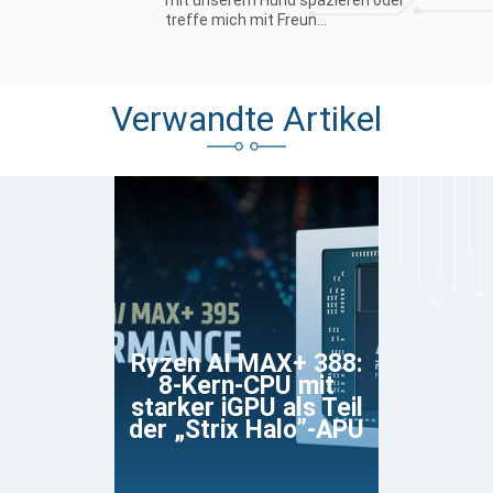
treffe mich mit Freun...
Verwandte Artikel
Ryzen AI MAX+ 388:
8-Kern-CPU mit
starker iGPU als Teil
der „Strix Halo”-APU