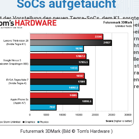
SoCs aufgetaucht
t der Vorstellung des neuen Tegra-SoCs, dem K1, sorgte
idia für Aufsehen. Nicht nur, weil der sparsame Chip bei
r GPU auf die "Kepler"-Architektur setzt, die auch bei
rkömmlichen Grafikkarten zum Einsatz kommt, sondern
il der mobile Prozessor dadurch eine bisher noch nicht
sehene Geschwindigkeit erreichen soll. In ersten
enchmarks konnte der Nvidia-SoC die aktuelle
alcomm-Konkurrenz in die Schranken weisen; selbst
nige Intel HD Graphics-Lösungen sahen gegen den Tegra
 alt aus. Nun gibt es erste Benchmarks eines fertigen
novo-Gerätes, das die Kollegen von Tom’s Hardware
ter die Lupe genommen haben.
Futuremark 3DMark (Bild © Tom’s Hardware )