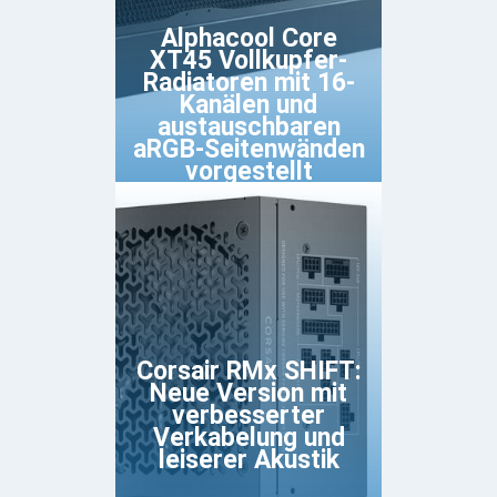
Alphacool Core
XT45 Vollkupfer-
Radiatoren mit 16-
Kanälen und
austauschbaren
aRGB-Seitenwänden
vorgestellt
Corsair RMx SHIFT:
Neue Version mit
verbesserter
Verkabelung und
leiserer Akustik