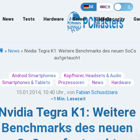
DE
EN
News
Tests
Hardware
Server
Games
IT-Security
Ga
»
News
»
Nvidia Tegra K1: Weitere Benchmarks des neuen SoCs
aufgetaucht
Android Smartphones
Kopfhörer, Headsets & Audio
Smartphones & Tablets
Prozessoren
News
Hardware
15.01.2014, 10:40 Uhr
, von
Fabian Schusdziara
~1 Min. Lesezeit
Nvidia Tegra K1: Weitere
Benchmarks des neuen