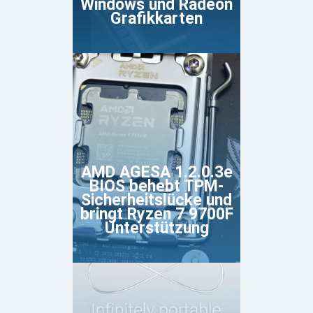
Windows und Radeon
Grafikkarten
AMD AGESA 1.2.0.3e
BIOS behebt TPM-
Sicherheitslücke und
bringt Ryzen 7 9700F
Unterstützung