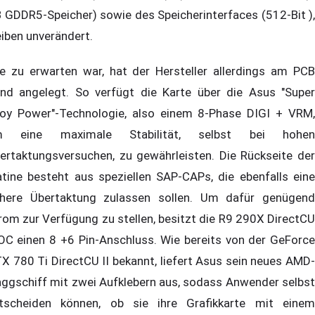
 GDDR5-Speicher) sowie des Speicherinterfaces (512-Bit ),
eiben unverändert.
e zu erwarten war, hat der Hersteller allerdings am PCB
nd angelegt. So verfügt die Karte über die Asus "Super
loy Power"-Technologie, also einem 8-Phase DIGI + VRM,
m eine maximale Stabilität, selbst bei hohen
ertaktungsversuchen, zu gewährleisten. Die Rückseite der
atine besteht aus speziellen SAP-CAPs, die ebenfalls eine
here Übertaktung zulassen sollen. Um dafür genügend
rom zur Verfügung zu stellen, besitzt die R9 290X DirectCU
 OC einen 8 +6 Pin-Anschluss. Wie bereits von der GeForce
X 780 Ti DirectCU II bekannt, liefert Asus sein neues AMD-
aggschiff mit zwei Aufklebern aus, sodass Anwender selbst
tscheiden können, ob sie ihre Grafikkarte mit einem