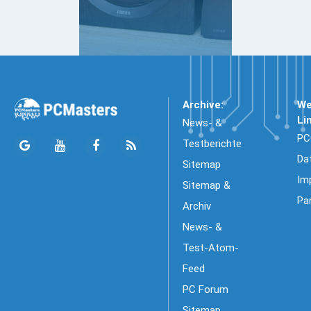
Archive:
We
Li
News- &
PC
Testberichte
Da
Sitemap
Im
Sitemap &
Pa
Archiv
News- &
Test-Atom-
Feed
PC Forum
Sitemap