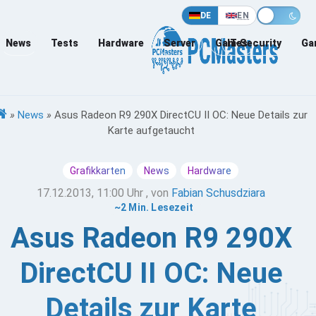
DE
EN
News
Tests
Hardware
Server
Games
IT-Security
Ga
»
News
»
Asus Radeon R9 290X DirectCU II OC: Neue Details zur
Karte aufgetaucht
Grafikkarten
News
Hardware
17.12.2013, 11:00 Uhr
, von
Fabian Schusdziara
~2 Min. Lesezeit
Asus Radeon R9 290X
DirectCU II OC: Neue
Details zur Karte