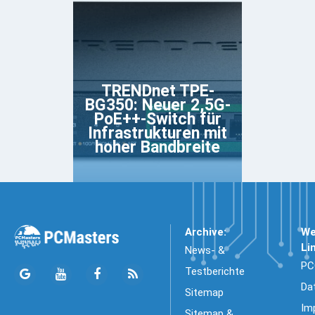
TRENDnet TPE-
BG350: Neuer 2,5G-
PoE++-Switch für
Infrastrukturen mit
hoher Bandbreite
Archive:
We
Li
News- &
PC
Testberichte
Da
Sitemap
Im
Sitemap &