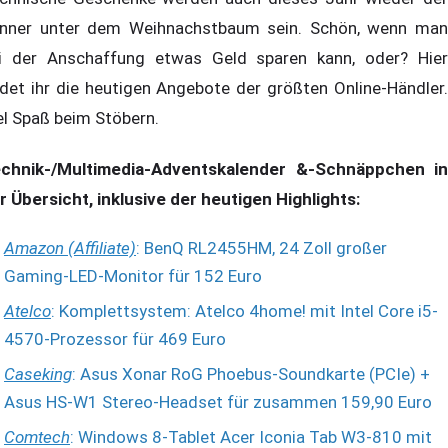
nner unter dem Weihnachstbaum sein. Schön, wenn man
i der Anschaffung etwas Geld sparen kann, oder? Hier
ndet ihr die heutigen Angebote der größten Online-Händler.
el Spaß beim Stöbern.
chnik-/Multimedia-Adventskalender &-Schnäppchen in
r Übersicht, inklusive der heutigen Highlights:
Amazon (Affiliate)
: BenQ RL2455HM, 24 Zoll großer
Gaming-LED-Monitor für 152 Euro
Atelco
: Komplettsystem: Atelco 4home! mit Intel Core i5-
4570-Prozessor für 469 Euro
Caseking
: Asus Xonar RoG Phoebus-Soundkarte (PCIe) +
Asus HS-W1 Stereo-Headset für zusammen 159,90 Euro
Comtech
: Windows 8-Tablet Acer Iconia Tab W3-810 mit