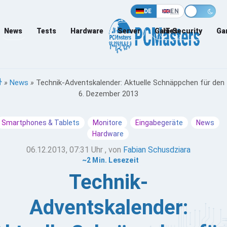
DE
EN
News
Tests
Hardware
Server
Games
IT-Security
Ga
»
News
»
Technik-Adventskalender: Aktuelle Schnäppchen für den
6. Dezember 2013
Smartphones & Tablets
Monitore
Eingabegeräte
News
Hardware
06.12.2013, 07:31 Uhr
, von
Fabian Schusdziara
~2 Min. Lesezeit
Technik-
Adventskalender: