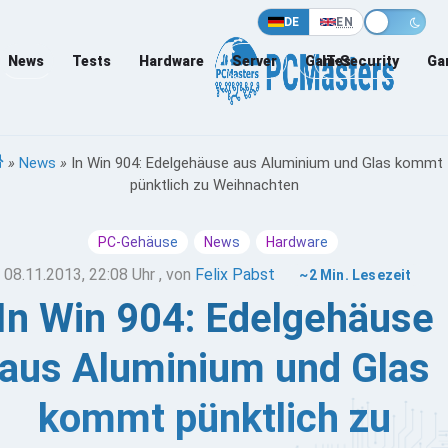
DE
EN
News
Tests
Hardware
Server
Games
IT-Security
Ga
»
News
»
In Win 904: Edelgehäuse aus Aluminium und Glas kommt
pünktlich zu Weihnachten
PC-Gehäuse
News
Hardware
08.11.2013, 22:08 Uhr
, von
Felix Pabst
~2 Min. Lesezeit
In Win 904: Edelgehäuse
aus Aluminium und Glas
kommt pünktlich zu