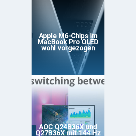
Apple M6-Chips im
MacBook Pro OLED
wohl vorgezogen
AOC Q24B36X und
Q27B36X mit 144 Hz