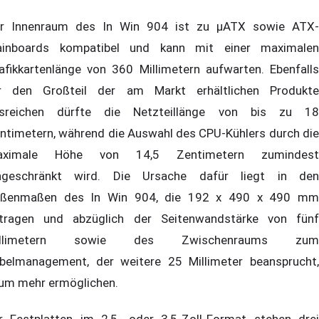
r Innenraum des In Win 904 ist zu µATX sowie ATX-
inboards kompatibel und kann mit einer maximalen
afikkartenlänge von 360 Millimetern aufwarten. Ebenfalls
r den Großteil der am Markt erhältlichen Produkte
sreichen dürfte die Netzteillänge von bis zu 18
ntimetern, während die Auswahl des CPU-Kühlers durch die
aximale Höhe von 14,5 Zentimetern zumindest
ngeschränkt wird. Die Ursache dafür liegt in den
ßenmaßen des In Win 904, die 192 x 490 x 490 mm
tragen und abzüglich der Seitenwandstärke von fünf
illimetern sowie des Zwischenraums zum
belmanagement, der weitere 25 Millimeter beansprucht,
um mehr ermöglichen.
r Festplatten im 2,5- oder 3,5-Zoll-Format stehen drei