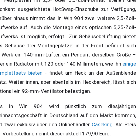
chkant ausgerichtete HotSwap-Einschübe zur Verfügung,
rüber hinaus nimmt das In Win 904 zwei weitere 2,5-Zoll-
ufwerke auf. Auch die Montage eines optischen 5,25-Zoll-
ufwerks ist möglich, erfolgt . Zur Gehäusebelüftung bietet
s Gehäuse drei Montageplätze: in der Front befindet sich
 Werk ein 140-mm-Lüfter, ein Pendant derselben Größe –
er ein Radiator mit 120 oder 140 Millimetern, wie ihn
einige
mplettsets bieten
- findet am Heck an der Außenblende
atz. Weiter innen, aber ebenfalls im Heckbereich, lässt sich
tional ein 92-mm-Ventilator befestigen.
as In Win 904 wird pünktlich zum diesjährigen
ihnachtsgeschäft in Deutschland auf den Markt kommen,
d zwar exklusiv über den Onlinehändler
Caseking
. Als Preis
r Vorbestellung nennt dieser aktuell 179,90 Euro.