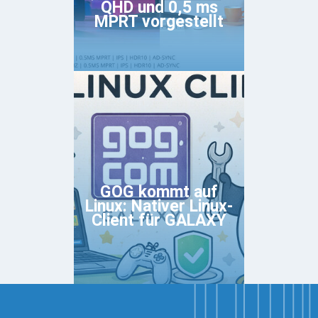
QHD und 0,5 ms
MPRT vorgestellt
GOG kommt auf
Linux: Nativer Linux-
Client für GALAXY