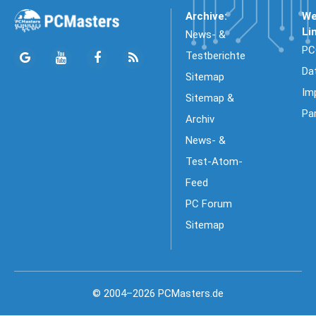
Archive:
We
Li
News- &
PC
Testberichte
Da
Sitemap
Im
Sitemap &
Pa
Archiv
News- &
Test-Atom-
Feed
PC Forum
Sitemap
© 2004–2026 PCMasters.de