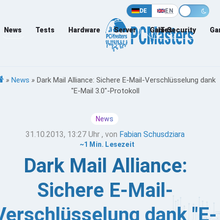
DE
EN
News
Tests
Hardware
Server
Games
IT-Security
Ga
»
News
»
Dark Mail Alliance: Sichere E-Mail-Verschlüsselung dank
"E-Mail 3.0"-Protokoll
News
31.10.2013, 13:27 Uhr
, von
Fabian Schusdziara
~1 Min. Lesezeit
Dark Mail Alliance:
Sichere E-Mail-
Verschlüsselung dank "E-