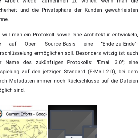
e Arbeit wieder aufnehmen zu wollen, wenn man die
cherheit und die Privatsphäre der Kunden gewährleisten
nne.
 will man ein Protokoll sowie eine Architektur entwickeln,
ie auf Open Source-Basis eine "Ende-zu-Ende"-
rschlüsselung ermöglichen soll. Besonders witzig ist auch
r Name des zukünftigen Protokolls: "Email 3.0"; eine
spielung auf den jetzigen Standard (E-Mail 2.0), bei dem
rch Metadaten immer noch Rückschlüsse auf die Dateien
glich sind.