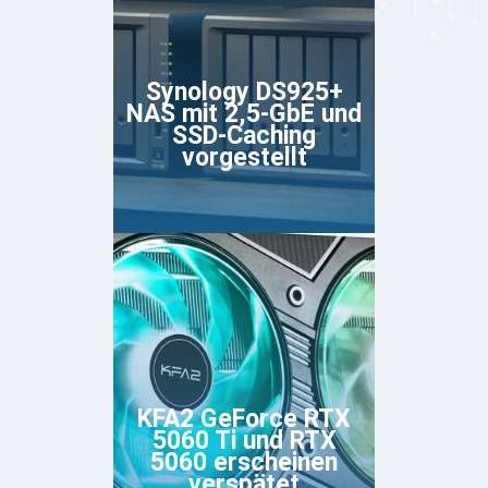
Synology DS925+
NAS mit 2,5-GbE und
SSD-Caching
vorgestellt
KFA2 GeForce RTX
5060 Ti und RTX
5060 erscheinen
verspätet