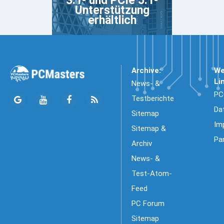
3.1- und PCIe 5.1-
Unterstützung
erhältlich
Archive:
We
Li
News- &
PC
Testberichte
Da
Sitemap
Im
Sitemap &
Pa
Archiv
News- &
Test-Atom-
Feed
PC Forum
Sitemap