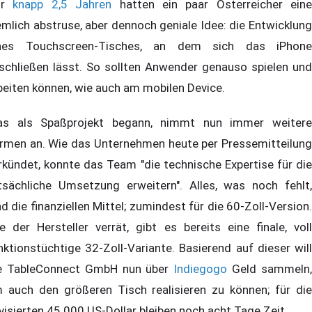
or
knapp 2,5 Jahren
hatten ein paar Österreicher eine
emlich abstruse, aber dennoch geniale Idee: die Entwicklung
nes Touchscreen-Tisches, an dem sich das iPhone
schließen lässt. So sollten Anwender genauso spielen und
beiten können, wie auch am mobilen Device.
s als Spaßprojekt begann, nimmt nun immer weitere
rmen an. Wie das Unternehmen heute per Pressemitteilung
rkündet, konnte das Team "die technische Expertise für die
tsächliche Umsetzung erweitern". Alles, was noch fehlt,
nd die finanziellen Mittel; zumindest für die 60-Zoll-Version.
e der Hersteller verrät, gibt es bereits eine finale, voll
nktionstüchtige 32-Zoll-Variante. Basierend auf dieser will
e TableConnect GmbH nun über
Indiegogo
Geld sammeln
 auch den größeren Tisch realisieren zu können; für die
visierten 45.000 US-Dollar bleiben noch acht Tage Zeit.