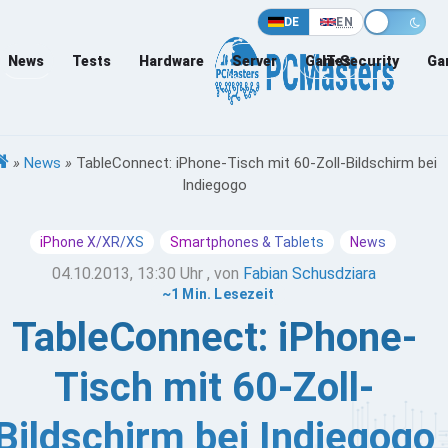
DE
EN
News
Tests
Hardware
Server
Games
IT-Security
Ga
»
News
»
TableConnect: iPhone-Tisch mit 60-Zoll-Bildschirm bei
Indiegogo
iPhone X/XR/XS
Smartphones & Tablets
News
04.10.2013, 13:30 Uhr
, von
Fabian Schusdziara
~1 Min. Lesezeit
TableConnect: iPhone-
Tisch mit 60-Zoll-
Bildschirm bei Indiegogo