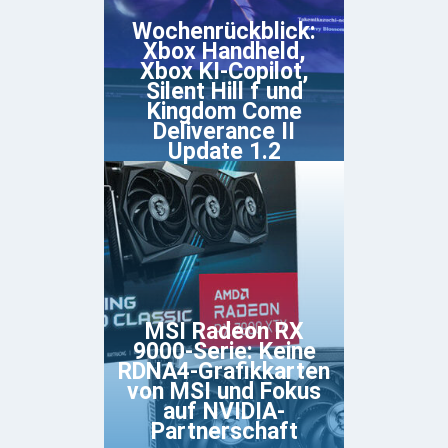
Wochenrückblick:
Xbox Handheld,
Xbox KI-Copilot,
Silent Hill f und
Kingdom Come
Deliverance II
Update 1.2
MSI Radeon RX
9000-Serie: Keine
RDNA4-Grafikkarten
von MSI und Fokus
auf NVIDIA-
Partnerschaft