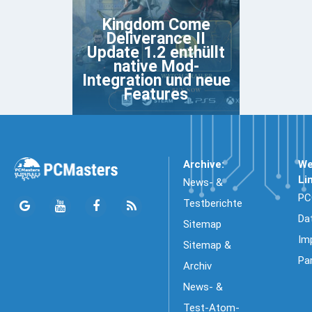
Kingdom Come
Deliverance II
Update 1.2 enthüllt
native Mod-
Integration und neue
Features
Archive:
We
Li
News- &
PC
Testberichte
Da
Sitemap
Im
Sitemap &
Pa
Archiv
News- &
Test-Atom-