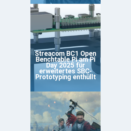
Streacom BC1 Open
Benchtable Pi am Pi
Day 2025 für
erweitertes SBC-
Prototyping enthüllt