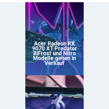
Acer Radeon RX
9070 XT Predator
BiFrost und Nitro
Modelle gehen in
Verkauf