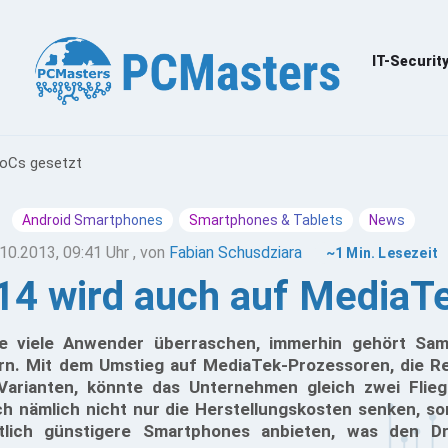
IT-Securit
SoCs gesetzt
Android Smartphones
Smartphones & Tablets
News
10.2013, 09:41 Uhr
, von
Fabian Schusdziara
~1 Min. Lesezeit
4 wird auch auf MediaT
te viele Anwender überraschen, immerhin gehört Sa
rn. Mit dem Umstieg auf MediaTek-Prozessoren, die Re
Varianten, könnte das Unternehmen gleich zwei Flieg
ich nämlich nicht nur die Herstellungskosten senken, 
utlich günstigere Smartphones anbieten, was den D