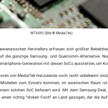
MT6592 (Bild © MediaTek)
aiwanesischen Herstellers erfreuen sich größter Beliebth
uf die günstige Samsung- und Qualcomm-Alternative. Nu
 Smartphone-Generation mit diesen SoCs ausstatten, um Ko
ren von MediaTek hierzulande noch recht unbekannt sind, w
e-Modellen zum Einsatz kommen; im asiatischen Raum ist
 einem solchen SoC befeuert wird. Mit dem Samsung-Deal,
o einen richtig "dicken Fisch" an Land gezogen, der die Au