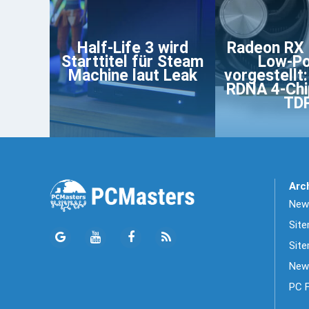
Half-Life 3 wird
Radeon RX
Starttitel für Steam
Low-P
Machine laut Leak
vorgestellt:
RDNA 4-Chi
TD
Arc
News
Sit
Site
New
PC 