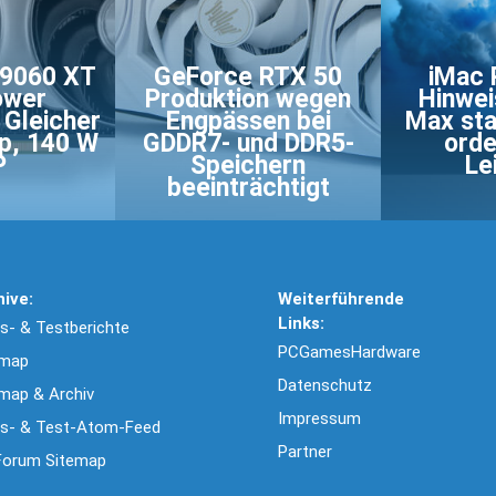
 9060 XT
GeForce RTX 50
iMac 
ower
Produktion wegen
Hinwei
 Gleicher
Engpässen bei
Max sta
p, 140 W
GDDR7- und DDR5-
orde
P
Speichern
Le
beeinträchtigt
hive:
Weiterführende
Links:
- & Testberichte
PCGamesHardware
emap
Datenschutz
map & Archiv
Impressum
s- & Test-Atom-Feed
Partner
Forum Sitemap