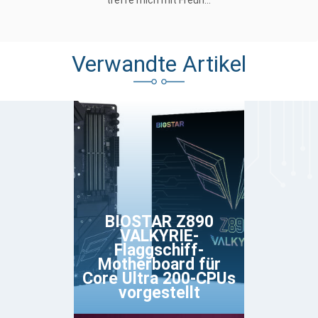
Verwandte Artikel
BIOSTAR Z890
VALKYRIE-
Flaggschiff-
Motherboard für
Core Ultra 200-CPUs
vorgestellt