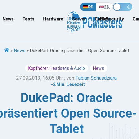
DE
EN
News
Tests
Hardware
Server
Games
IT-Security
Ga
»
News
»
DukePad: Oracle präsentiert Open Source-Tablet
Kopfhörer, Headsets & Audio
News
27.09.2013, 16:05 Uhr
, von
Fabian Schusdziara
~2 Min. Lesezeit
DukePad: Oracle
präsentiert Open Source-
Tablet