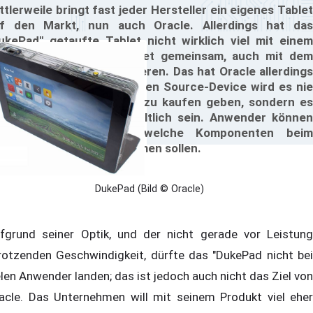
ttlerweile bringt fast jeder Hersteller ein eigenes Tablet
f den Markt, nun auch Oracle. Allerdings hat das
ukePad" getaufte Tablet nicht wirklich viel mit einem
xus- oder Windows-Tablet gemeinsam, auch mit dem
ad kann es nicht konkurrieren. Das hat Oracle allerdings
ch nicht vor, denn das Open Source-Device wird es nie
 einem kompletten Gerät zu kaufen geben, sondern es
rd nur als Barebone erhältlich sein. Anwender können
lso selbst bestimmen, welche Komponenten beim
ukePad" zum Einsatz kommen sollen.
DukePad (Bild © Oracle)
fgrund seiner Optik, und der nicht gerade vor Leistung
rotzenden Geschwindigkeit, dürfte das "DukePad nicht bei
elen Anwender landen; das ist jedoch auch nicht das Ziel von
acle. Das Unternehmen will mit seinem Produkt viel eher