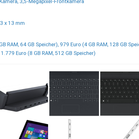
-Kamera, 3,5-Megapixel-Frontkamera
73 x 13 mm
 GB RAM, 64 GB Speicher), 979 Euro (4 GB RAM, 128 GB Speic
, 1.779 Euro (8 GB RAM, 512 GB Speicher)