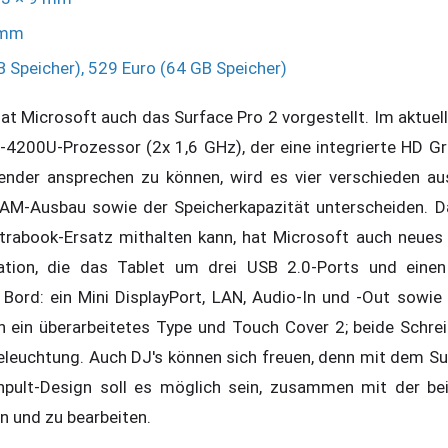
amm
B Speicher), 529 Euro (64 GB Speicher)
t Microsoft auch das Surface Pro 2 vorgestellt. Im aktuell
i5-4200U-Prozessor (2x 1,6 GHz), der eine integrierte HD G
nder ansprechen zu können, wird es vier verschieden au
RAM-Ausbau sowie der Speicherkapazität unterscheiden. D
trabook-Ersatz mithalten kann, hat Microsoft auch neues 
ation, die das Tablet um drei USB 2.0-Ports und eine
n Bord: ein Mini DisplayPort, LAN, Audio-In und -Out sowie
h ein überarbeitetes Type und Touch Cover 2; beide Schrei
eleuchtung. Auch DJ's können sich freuen, denn mit dem S
pult-Design soll es möglich sein, zusammen mit der bei
 und zu bearbeiten.