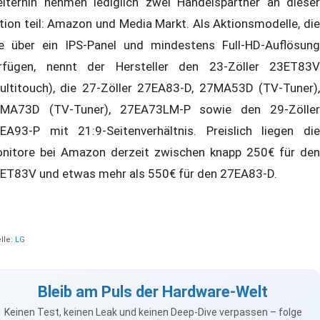
iterhin nehmen lediglich zwei Handelspartner an dieser
tion teil: Amazon und Media Markt. Als Aktionsmodelle, die
le über ein IPS-Panel und mindestens Full-HD-Auflösung
rfügen, nennt der Hersteller den 23-Zöller 23ET83V
ultitouch), die 27-Zöller 27EA83-D, 27MA53D (TV-Tuner),
MA73D (TV-Tuner), 27EA73LM-P sowie den 29-Zöller
EA93-P mit 21:9-Seitenverhältnis. Preislich liegen die
nitore bei Amazon derzeit zwischen knapp 250€ für den
ET83V und etwas mehr als 550€ für den 27EA83-D.
lle:
LG
Bleib am Puls der Hardware-Welt
Keinen Test, keinen Leak und keinen Deep-Dive verpassen – folge