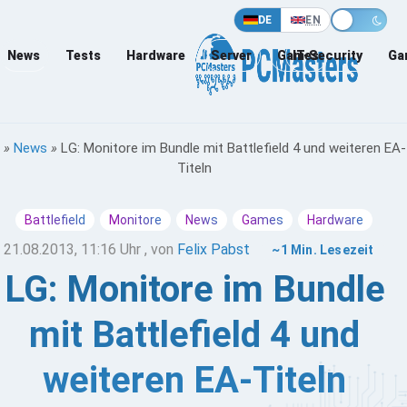
DE
EN
News
Tests
Hardware
Server
Games
IT-Security
Ga
»
News
»
LG: Monitore im Bundle mit Battlefield 4 und weiteren EA-
Titeln
Battlefield
Monitore
News
Games
Hardware
21.08.2013, 11:16 Uhr
, von
Felix Pabst
~1 Min. Lesezeit
LG: Monitore im Bundle
mit Battlefield 4 und
weiteren EA-Titeln