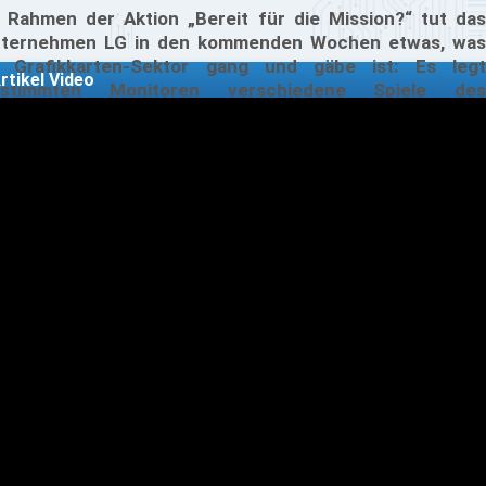
 Rahmen der Aktion „Bereit für die Mission?“ tut das
ternehmen LG in den kommenden Wochen etwas, was
 Grafikkarten-Sektor gang und gäbe ist: Es legt
rtikel Video
estimmten Monitoren verschiedene Spiele des
blishers Electronic Arts, kurz EA, bei. Darunter befinden
ch auch topaktuelle und mit Spannung erwartete
acher wie Battlefield 4 und Need for Speed Rivals.