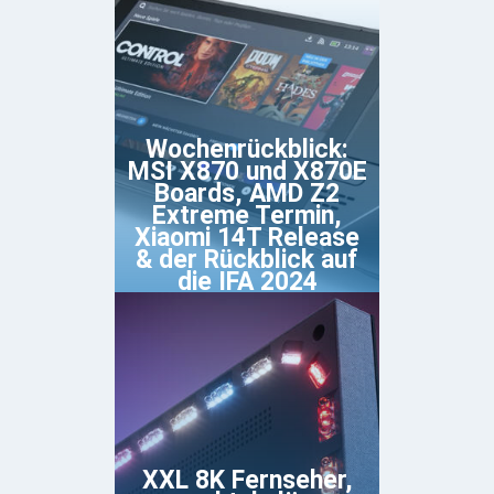
Wochenrückblick:
MSI X870 und X870E
Boards, AMD Z2
Extreme Termin,
Xiaomi 14T Release
& der Rückblick auf
die IFA 2024
XXL 8K Fernseher,