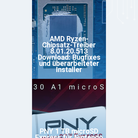
AMD Ryzen-
Chipsatz-Treiber
8.01.20.513
Download: Bugfixes
und überarbeiteter
Installer
PNY 1 TB microSD
Express für Nintendo