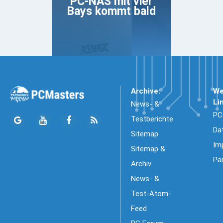
PC-NAS mit vier
Bays kommt bald
Archive:
We
Li
News- &
PC
Testberichte
Da
Sitemap
Im
Sitemap &
Pa
Archiv
News- &
Test-Atom-
Feed