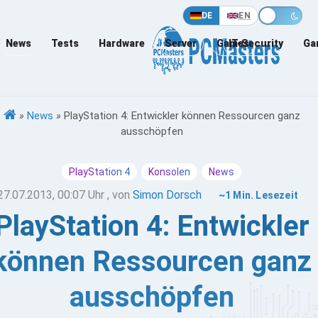
DE
EN
News
Tests
Hardware
Server
Games
IT-Security
Ga
»
News
»
PlayStation 4: Entwickler können Ressourcen ganz
ausschöpfen
PlayStation 4
Konsolen
News
27.07.2013, 00:07 Uhr
, von
Simon Dorsch
~1 Min. Lesezeit
PlayStation 4: Entwickler
können Ressourcen ganz
ausschöpfen