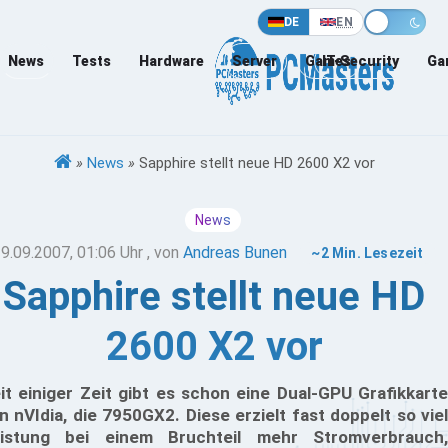
DE
EN
News
Tests
Hardware
Server
Games
IT-Security
Ga
»
News
»
Sapphire stellt neue HD 2600 X2 vor
News
9.09.2007, 01:06 Uhr
, von
Andreas Bunen
~2 Min. Lesezeit
Sapphire stellt neue HD
2600 X2 vor
it einiger Zeit gibt es schon eine Dual-GPU Grafikkarte
n nVIdia, die 7950GX2. Diese erzielt fast doppelt so viel
istung bei einem Bruchteil mehr Stromverbrauch,