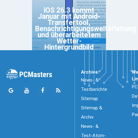
iOS 26.3 kommt
Januar mit Android-
Transfertool,
Benachrichtigungsweiterleitung
und überarbeitetem
Wetter-
Hintergrundbild
Archive:
We
Li
News- &
PC
Testberichte
Da
Sitemap
Im
Sitemap &
Pa
Archiv
News- &
Test-Atom-