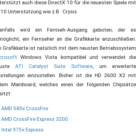
terstützt auch diese DirectX 10 für die neuesten Spiele mit
10 Unterstützung wie z.B. Crysis.
enfalls wird ein Fernseh-Ausgang geboten, der es
möglicht, ein Fernseher an die Grafikkarte anzuschließen.
e Grafikkarte ist natürlich mit dem neusten Betriebssystem
crosoft
Windows Vista kompatibel und verwendet die
euste
ATI
Catalyst Suite Software
, um erweitert
nstellungen einzustellen. Bisher ist die HD 2600 X2 mit
dem Mainboard, welches einen der folgenden Chipsätze
sitzt:
AMD 580x CrossFire
AMD CrossFire Express 3200
Intel 975x Express