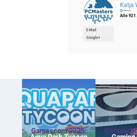
Katja
Alle 921
E-Mail
Google+
Gamescom 2025:
Gamescom