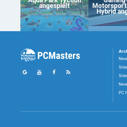
Aqua Park Tycoon
Gaming t
angespielt
Motorsport
Hybrid an
Arc
News
Sit
Site
New
PC 