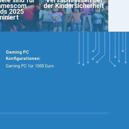
iele sind für
Versäumnissen bei
gamescom
der Kindersicherheit
ds 2025
iniert
Gaming PC
Konfigurationen:
Gaming PC für 1000 Euro