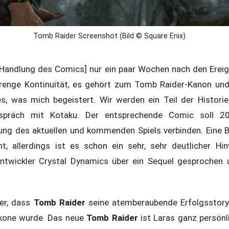
Tomb Raider Screenshot (Bild © Square Enix)
 Handlung des Comics] nur ein paar Wochen nach den Ereig
trenge Kontinuität, es gehört zum Tomb Raider-Kanon und
s, was mich begeistert. Wir werden ein Teil der Historie
präch mit Kotaku. Der entsprechende Comic soll 20
ung des aktuellen und kommenden Spiels verbinden. Eine B
t, allerdings ist es schon ein sehr, sehr deutlicher Hin
ntwickler Crystal Dynamics über ein Sequel gesprochen u
her, dass
Tomb Raider
seine atemberaubende Erfolgsstor
 Ikone wurde. Das neue
Tomb Raider
ist Laras ganz persön