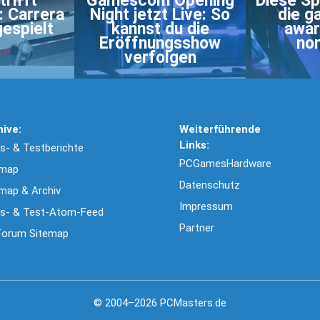
rifft
Gamescom Opening
Diese Sp
: Carrera
Night jetzt Live: So
die 
gespielt
kannst du die
awar
Eröffnungsshow
nom
verfolgen
hive:
Weiterführende
Links:
- & Testberichte
PCGamesHardware
emap
Datenschutz
map & Archiv
Impressum
s- & Test-Atom-Feed
Partner
Forum Sitemap
© 2004–2026 PCMasters.de