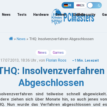
DE
EN
News
Tests
Hardware
Server
Games
IT-Security
Ga
»
News
»
THQ: Insolvenzverfahren Abgeschlossen
News
Games
17.07.2013, 18:36 Uhr
, von
Florian Roos
~1 Min. Lesezeit
THQ: Insolvenzverfahren
Abgeschlossen
solvenzverfahren sind teilweise schnell abgewickelt.
dere ziehen sich über Monate hin, so auch jenes von
Q. Nun wurde das Verfahren abgeschlossen und es