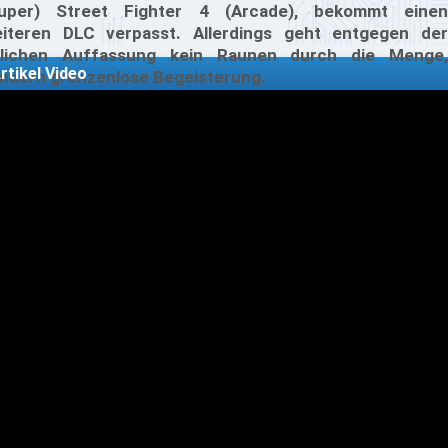
uper) Street Fighter 4 (Arcade), bekommt einen
iteren DLC verpasst. Allerdings geht entgegen der
lichen Auffassung kein Raunen durch die Menge,
rtikel Video
ndern grenzenlose Begeisterung.