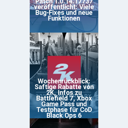
Patch 1.0.14.17737
veröffentlicht: Viele
Bug-Fixes und neue
Funktionen
Wochenrückblick:
Saftige Rabatte von
2K, Infos zu
Battlefield 7, Xbox
Game Pass und
Testphase für CoD
Black Ops 6