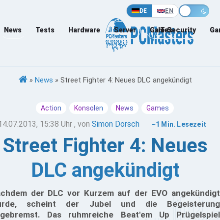
DE
EN
News
Tests
Hardware
Server
Games
IT-Security
Ga
»
News
»
Street Fighter 4: Neues DLC angekündigt
Action
Konsolen
News
Games
14.07.2013, 15:38 Uhr
, von
Simon Dorsch
~1 Min. Lesezeit
Street Fighter 4: Neues
DLC angekündigt
chdem der DLC vor Kurzem auf der EVO angekündigt
urde, scheint der Jubel und die Begeisterung
gebremst. Das ruhmreiche Beat'em Up Prügelspiel