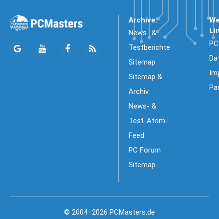
Archive:
We
Li
News- &
PC
Testberichte
Da
Sitemap
Im
Sitemap &
Pa
Archiv
News- &
Test-Atom-
Feed
PC Forum
Sitemap
© 2004–2026 PCMasters.de