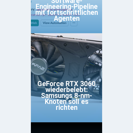
Software-
Engineering-Pipeline
mit fortschrittlichen
Agenten
GeForce RTX 3060
wiederbelebt:
Samsungs 8-nm-
Knoten soll es
richten