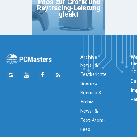
Infos zur Grafik und
Raytracing-Leistung
gleakt
Archive:
We
Li
News- &
PC
Testberichte
Da
Sitemap
Im
Sitemap &
Pa
Archiv
News- &
Test-Atom-
Feed