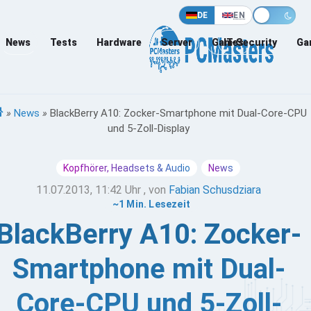
DE
EN
News
Tests
Hardware
Server
Games
IT-Security
Ga
»
News
»
BlackBerry A10: Zocker-Smartphone mit Dual-Core-CPU
und 5-Zoll-Display
Kopfhörer, Headsets & Audio
News
11.07.2013, 11:42 Uhr
, von
Fabian Schusdziara
~1 Min. Lesezeit
BlackBerry A10: Zocker-
Smartphone mit Dual-
Core-CPU und 5-Zoll-