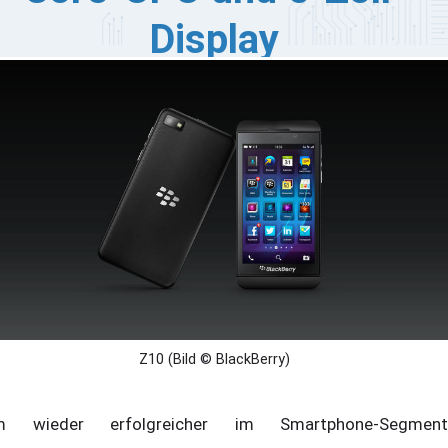
Display
ackBerry ist finanziell angeschlagen; diese Information
t für viele Anwender sicherlich nicht neu. Um aus der
sere herauszukommen, plant der kanadischer Hersteller
nstiger Business-Devices nun ein Gaming-Smartphone,
s den Codenamen "Aristo" trägt. Gerüchten zufolge
rkelt unter der Haube ein schneller Dual-Core-
ozessor sowie 2 GB RAM, die den fünf Zoll großen
ldschirm befeuern sollen.
Z10 (Bild © BlackBerry)
m wieder erfolgreicher im Smartphone-Segment