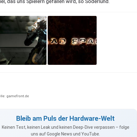
iel, das uns Spielern gefallen wird, so Söderlund.
lle: gamefront.de
Bleib am Puls der Hardware-Welt
Keinen Test, keinen Leak und keinen Deep-Dive verpassen – folge
uns auf Google News und YouTube.