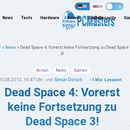
DE
EN
News
Tests
Hardware
Server
Games
IT-Security
Ga
»
News
»
Dead Space 4: Vorerst keine Fortsetzung zu Dead Space
3!
Action
News
Games
15.06.2013, 16:47 Uhr
, von
Simon Dorsch
~1 Min. Lesezeit
Dead Space 4: Vorerst
keine Fortsetzung zu
Dead Space 3!