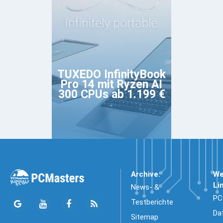
TUXEDO InfinityBook
Pro 14 mit Ryzen AI
300 CPUs ab 1.199 €
Archive:
We
Li
News- &
PC
Testberichte
Da
Sitemap