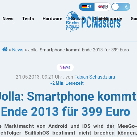
DE
EN
News
Tests
Hardware
Server
Games
IT-Security
Ga
»
News
»
Jolla: Smartphone kommt Ende 2013 für 399 Euro
News
21.05.2013, 09:21 Uhr
, von
Fabian Schusdziara
~2 Min. Lesezeit
Jolla: Smartphone kommt
Ende 2013 für 399 Euro
e Marktmacht von Android und iOS wird der MeeGo-
chfolger SailfishOS bestimmt nicht brechen können,