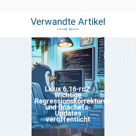
Verwandte Artikel
Linux 6.16-rc2:
Wichtige
Regressionskorrekturen
und Bcachefs-
Updates
veröffentlicht