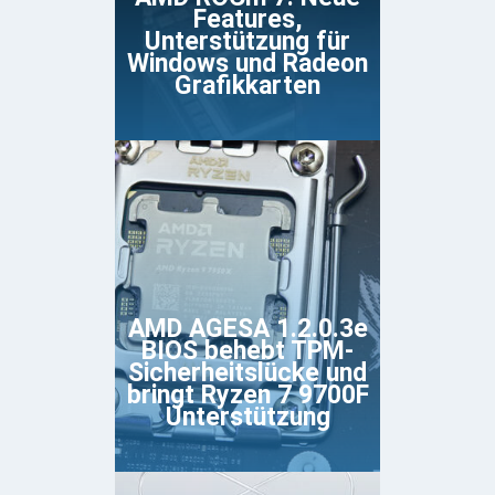
Features,
Unterstützung für
Windows und Radeon
Grafikkarten
AMD AGESA 1.2.0.3e
BIOS behebt TPM-
Sicherheitslücke und
bringt Ryzen 7 9700F
Unterstützung