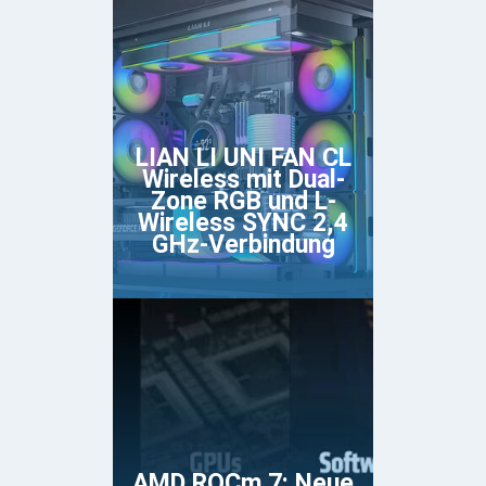
LIAN LI UNI FAN CL
Wireless mit Dual-
Zone RGB und L-
Wireless SYNC 2,4
GHz-Verbindung
AMD ROCm 7: Neue