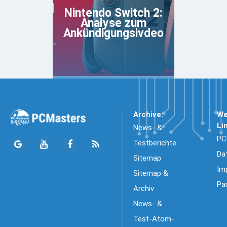
Nintendo Switch 2:
Analyse zum
Ankündigungsivdeo
Archive:
We
Li
News- &
PC
Testberichte
Da
Sitemap
Im
Sitemap &
Pa
Archiv
News- &
Test-Atom-