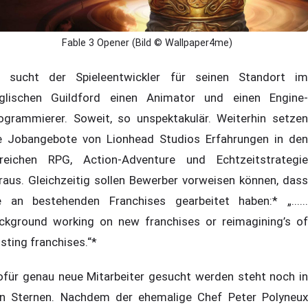
Fable 3 Opener (Bild © Wallpaper4me)
 sucht der Spieleentwickler für seinen Standort im
glischen Guildford einen Animator und einen Engine-
ogrammierer. Soweit, so unspektakulär. Weiterhin setzen
e Jobangebote von Lionhead Studios Erfahrungen in den
reichen RPG, Action-Adventure und Echtzeitstrategie
raus. Gleichzeitig sollen Bewerber vorweisen können, dass
e an bestehenden Franchises gearbeitet haben:* „......
ckground working on new franchises or reimagining’s of
isting franchises.“*
für genau neue Mitarbeiter gesucht werden steht noch in
n Sternen. Nachdem der ehemalige Chef Peter Polyneux