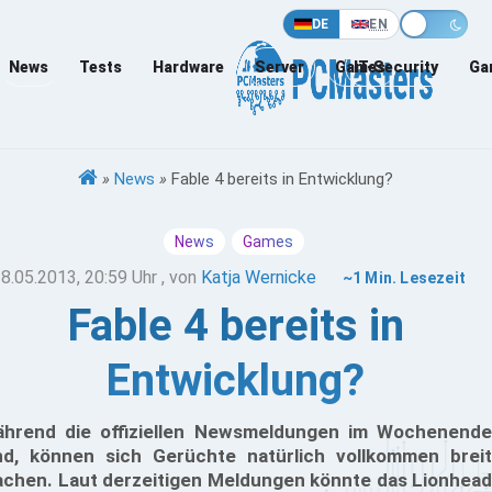
DE
EN
News
Tests
Hardware
Server
Games
IT-Security
Ga
»
News
»
Fable 4 bereits in Entwicklung?
News
Games
8.05.2013, 20:59 Uhr
, von
Katja Wernicke
~1 Min. Lesezeit
Fable 4 bereits in
Entwicklung?
hrend die offiziellen Newsmeldungen im Wochenende
nd, können sich Gerüchte natürlich vollkommen breit
chen. Laut derzeitigen Meldungen könnte das Lionhead