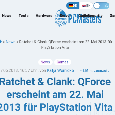
DE
EN
News
Tests
Hardware
Server
Games
IT-Security
Ga
»
News
»
Ratchet & Clank: QForce erscheint am 22. Mai 2013 für
PlayStation Vita
News
Games
7.05.2013, 16:57 Uhr
, von
Katja Wernicke
~2 Min. Lesezeit
Ratchet & Clank: QForce
erscheint am 22. Mai
2013 für PlayStation Vita