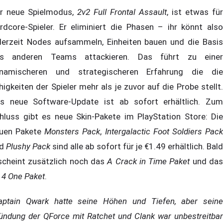
r neue Spielmodus,
2v2 Full Frontal Assault
, ist etwas für
rdcore-Spieler. Er eliminiert die Phasen – ihr könnt also
derzeit Nodes aufsammeln, Einheiten bauen und die Basis
s anderen Teams attackieren. Das führt zu einer
namischeren und strategischeren Erfahrung die die
higkeiten der Spieler mehr als je zuvor auf die Probe stellt.
s neue Software-Update ist ab sofort erhältlich. Zum
hluss gibt es neue Skin-Pakete im PlayStation Store: Die
uen Pakete
Monsters Pack
,
Intergalactic Foot Soldiers Pac
nd
Plushy Pack
sind alle ab sofort für je €1.49 erhältlich. Bal
scheint zusätzlich noch das
A Crack in Time Paket
und da
l 4 One Paket
.
aptain Qwark hatte seine Höhen und Tiefen, aber seine
ündung der QForce mit Ratchet und Clank war unbestreitbar