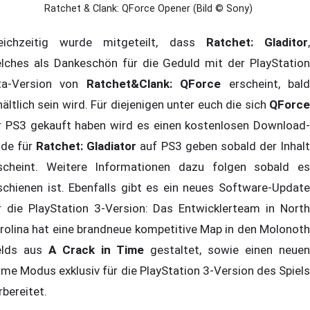
Ratchet & Clank: QForce Opener (Bild © Sony)
eichzeitig wurde mitgeteilt, dass
Ratchet: Gladitor
lches als Dankeschön für die Geduld mit der PlayStation
ta-Version von
Ratchet&Clank: QForce
erscheint, bal
hältlich sein wird. Für diejenigen unter euch die sich
QForce
r PS3 gekauft haben wird es einen kostenlosen Download-
de für
Ratchet: Gladiator
auf PS3 geben sobald der Inhal
scheint. Weitere Informationen dazu folgen sobald es
schienen ist. Ebenfalls gibt es ein neues Software-Update
r die PlayStation 3-Version: Das Entwicklerteam in North
rolina hat eine brandneue kompetitive Map in den Molonoth
elds aus
A Crack in Time
gestaltet, sowie einen neue
me Modus exklusiv für die PlayStation 3-Version des Spiels
rbereitet.