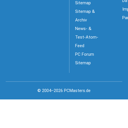
Da
Sitemap
Im
Sitemap &
Pa
Archiv
News- &
Test-Atom-
Feed
PC Forum
Sitemap
© 2004–2026 PCMasters.de