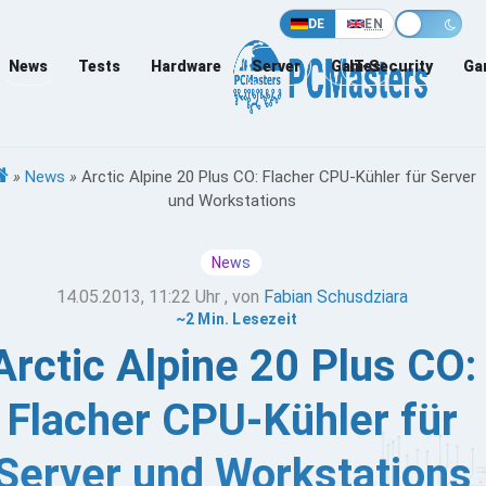
DE
EN
News
Tests
Hardware
Server
Games
IT-Security
Ga
»
News
»
Arctic Alpine 20 Plus CO: Flacher CPU-Kühler für Server
und Workstations
News
14.05.2013, 11:22 Uhr
, von
Fabian Schusdziara
~2 Min. Lesezeit
Arctic Alpine 20 Plus CO:
Flacher CPU-Kühler für
Server und Workstations