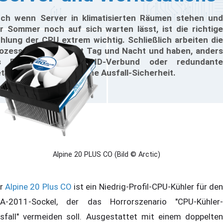
ch wenn Server in klimatisierten Räumen stehen und
r Sommer noch auf sich warten lässt, ist die richtige
hlung der CPU extrem wichtig. Schließlich arbeiten die
ozessoren hier meist Tag und Nacht und haben, anders
s Festplatten im RAID-Verbund oder redundante
tzteile, keine zusätzliche Ausfall-Sicherheit.
Alpine 20 PLUS CO (Bild © Arctic)
er
Alpine 20 Plus CO
ist ein Niedrig-Profil-CPU-Kühler für de
A-2011-Sockel, der das Horrorszenario "CPU-Kühler-
sfall" vermeiden soll. Ausgestattet mit einem doppelten