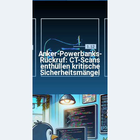
Anker-Powerbanks-
Rückruf: CT-Scans
enthüllen kritische
Sicherheitsmängel