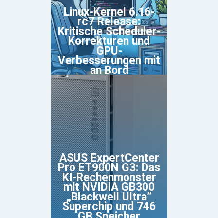
Linux-Kernel 6.16-
rc7 Release:
Kritische Scheduler-
Korrekturen und
GPU-
Verbesserungen mit
an Bord
ASUS ExpertCenter
Pro ET900N G3: Das
KI-Rechenmonster
mit NVIDIA GB300
„Blackwell Ultra”
Superchip und 746
GB Speicher