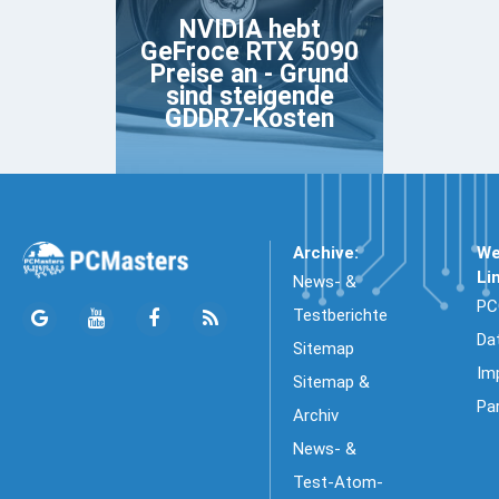
NVIDIA hebt
GeFroce RTX 5090
Preise an - Grund
sind steigende
GDDR7-Kosten
Archive:
We
Li
News- &
PC
Testberichte
Da
Sitemap
Im
Sitemap &
Pa
Archiv
News- &
Test-Atom-