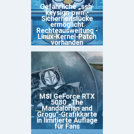
Gefährliche „ssh-
keysign-pwn“-
Sicherheitslücke
ermöglicht
Rechteausweitung -
Linux-Kernel-Patch
vorhanden
MSI GeForce RTX
5080 „The
Mandalorian and
Grogu“-Grafikkarte
in limitierte Auflage
für Fans