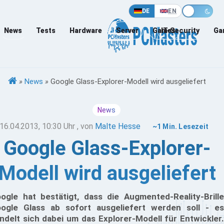
DE
EN
News
Tests
Hardware
Server
Games
IT-Security
Ga
»
News
»
Google Glass-Explorer-Modell wird ausgeliefert
News
16.04.2013, 10:30 Uhr
, von
Malte Hesse
~1 Min. Lesezeit
Google Glass-Explorer-
Modell wird ausgeliefert
ogle hat bestätigt, dass die Augmented-Reality-Brille
ogle Glass ab sofort ausgeliefert werden soll - es
ndelt sich dabei um das Explorer-Modell für Entwickler.