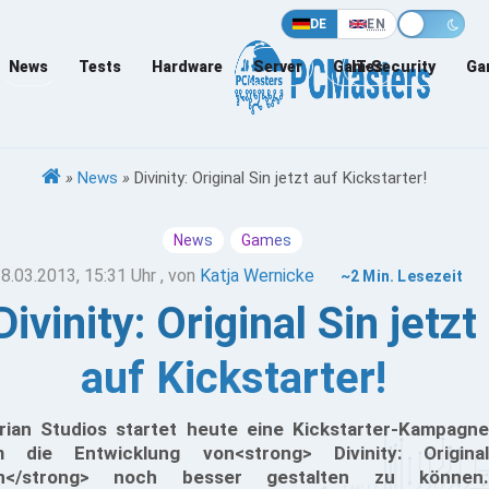
DE
EN
News
Tests
Hardware
Server
Games
IT-Security
Ga
»
News
»
Divinity: Original Sin jetzt auf Kickstarter!
News
Games
8.03.2013, 15:31 Uhr
, von
Katja Wernicke
~2 Min. Lesezeit
Divinity: Original Sin jetzt
auf Kickstarter!
rian Studios startet heute eine Kickstarter-Kampagne
 die Entwicklung von<strong> Divinity: Original
in</strong> noch besser gestalten zu können.