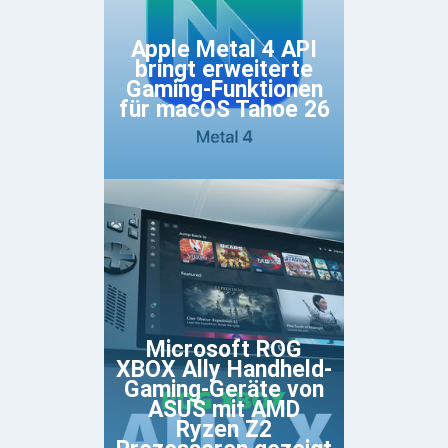
Apple Metal 4 API
bringt erweiterte
Gaming-Funktionen
für macOS Tahoe 26
Microsoft ROG
XBOX Ally Handheld-
Gaming-Geräte von
ASUS mit AMD
Ryzen Z2