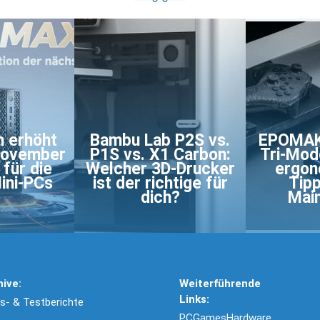
m erhöht
Bambu Lab P2S vs.
EPOMAKE
November
P1S vs. X1 Carbon:
Tri-Mod
 für die
Welcher 3D-Drucker
ergon
ini-PCs
ist der richtige für
Tipp
dich?
Mai
hive:
Weiterführende
Links:
- & Testberichte
PCGamesHardware