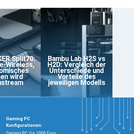
R Split70:
Bambu Lab H2S vs
e-Wireless,
H2D: Vergleich der
omisches
Unterschiede und
en wird
Vorteile des
nstream
jeweiligen Modells
Gaming PC
Konfigurationen:
Gaming PC für 1000 Euro