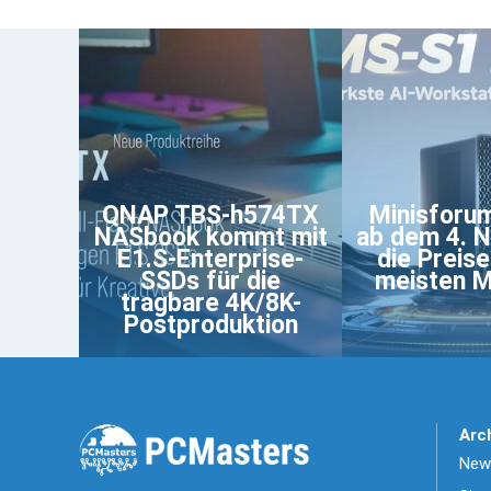
QNAP TBS-h574TX
Minisforu
NASbook kommt mit
ab dem 4. 
E1.S-Enterprise-
die Preise
SSDs für die
meisten M
tragbare 4K/8K-
Postproduktion
Arc
News