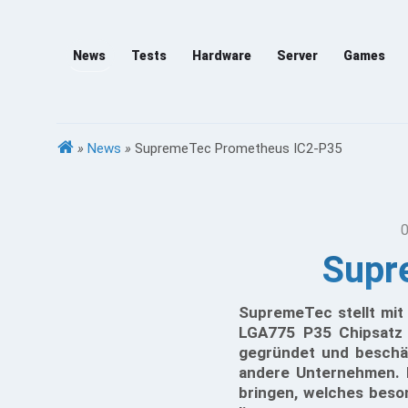
News
Tests
Hardware
Server
Games
»
News
»
SupremeTec Prometheus IC2-P35
0
Supr
SupremeTec stellt mit
LGA775 P35 Chipsatz
gegründet und beschäf
andere Unternehmen. 
bringen, welches beson