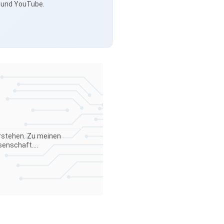
s und YouTube.
verstehen. Zu meinen
enschaft....