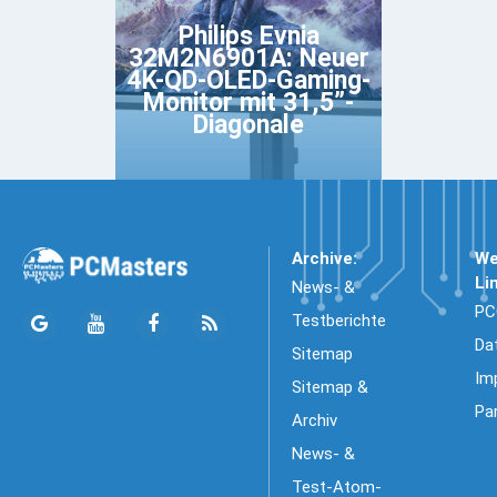
Philips Evnia
32M2N6901A: Neuer
4K-QD-OLED-Gaming-
Monitor mit 31,5”-
Diagonale
Archive:
We
Li
News- &
PC
Testberichte
Da
Sitemap
Im
Sitemap &
Pa
Archiv
News- &
Test-Atom-