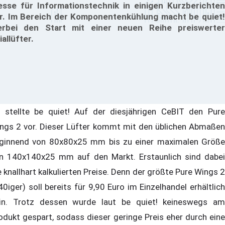
sse für Informationstechnik in einigen Kurzberichten
r. Im Bereich der Komponentenkühlung macht be quiet!
erbei den Start mit einer neuen Reihe preiswerter
iallüfter.
 stellte be quiet! Auf der diesjährigen CeBIT den Pure
ngs 2 vor. Dieser Lüfter kommt mit den üblichen Abmaßen
ginnend von 80x80x25 mm bis zu einer maximalen Größe
n 140x140x25 mm auf den Markt. Erstaunlich sind dabei
e knallhart kalkulierten Preise. Denn der größte Pure Wings 2
40iger) soll bereits für 9,90 Euro im Einzelhandel erhältlich
in. Trotz dessen wurde laut be quiet! keineswegs am
odukt gespart, sodass dieser geringe Preis eher durch eine