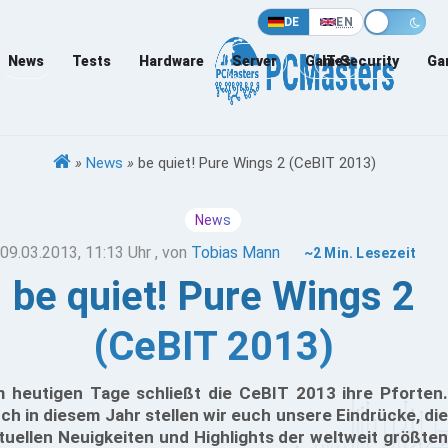
DE
EN
News
Tests
Hardware
Server
Games
IT-Security
Ga
»
News
»
be quiet! Pure Wings 2 (CeBIT 2013)
News
09.03.2013, 11:13 Uhr
, von
Tobias Mann
~2 Min. Lesezeit
be quiet! Pure Wings 2
(CeBIT 2013)
 heutigen Tage schließt die CeBIT 2013 ihre Pforten.
ch in diesem Jahr stellen wir euch unsere Eindrücke, die
tuellen Neuigkeiten und Highlights der weltweit größten