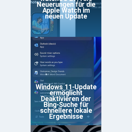
Neuerungen für die
Apple Watch im
neuen Update
Windows 11-Update
ermöglicht
Deaktivieren der
Bing-Suche für
schnellere lokale
Ergebnisse