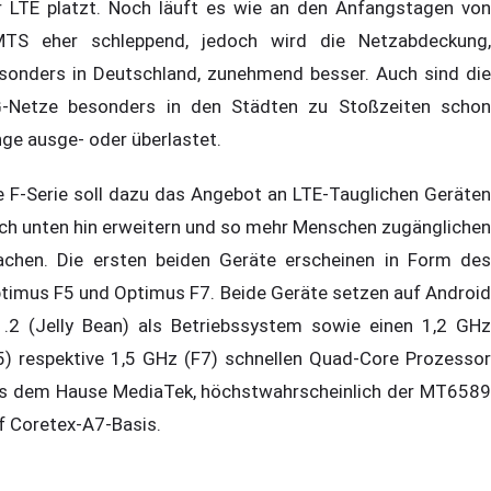
r LTE platzt. Noch läuft es wie an den Anfangstagen von
TS eher schleppend, jedoch wird die Netzabdeckung,
sonders in Deutschland, zunehmend besser. Auch sind die
-Netze besonders in den Städten zu Stoßzeiten schon
nge ausge- oder überlastet.
e F-Serie soll dazu das Angebot an LTE-Tauglichen Geräten
ch unten hin erweitern und so mehr Menschen zugänglichen
chen. Die ersten beiden Geräte erscheinen in Form des
timus F5 und Optimus F7. Beide Geräte setzen auf Android
1.2 (Jelly Bean) als Betriebssystem sowie einen 1,2 GHz
5) respektive 1,5 GHz (F7) schnellen Quad-Core Prozessor
s dem Hause MediaTek, höchstwahrscheinlich der MT6589
f Coretex-A7-Basis.