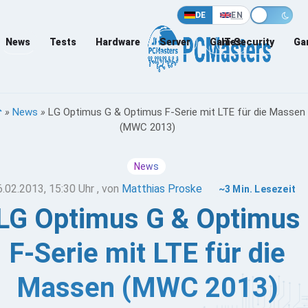
DE
EN
News
Tests
Hardware
Server
Games
IT-Security
Ga
»
News
»
LG Optimus G & Optimus F-Serie mit LTE für die Massen
(MWC 2013)
News
6.02.2013, 15:30 Uhr
, von
Matthias Proske
~3 Min. Lesezeit
LG Optimus G & Optimus
F-Serie mit LTE für die
Massen (MWC 2013)