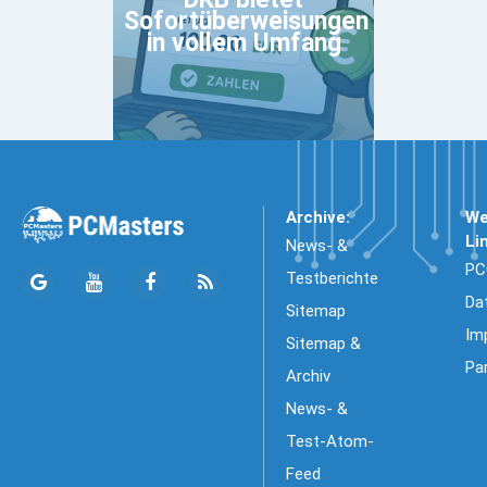
Sofortüberweisungen
in vollem Umfang
Archive:
We
Li
News- &
PC
Testberichte
Da
Sitemap
Im
Sitemap &
Pa
Archiv
News- &
Test-Atom-
Feed