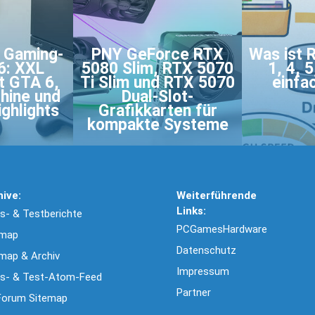
s Gaming-
PNY GeForce RTX
Was ist 
6: XXL
5080 Slim, RTX 5070
1, 4, 
t GTA 6,
Ti Slim und RTX 5070
einfa
hine und
Dual-Slot-
ghlights
Grafikkarten für
kompakte Systeme
hive:
Weiterführende
Links:
- & Testberichte
PCGamesHardware
emap
Datenschutz
map & Archiv
Impressum
s- & Test-Atom-Feed
Partner
Forum Sitemap