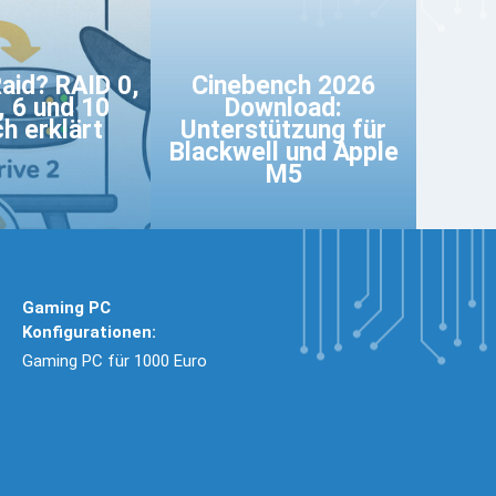
Raid? RAID 0,
Cinebench 2026
5, 6 und 10
Download:
ch erklärt
Unterstützung für
Blackwell und Apple
M5
Gaming PC
Konfigurationen:
Gaming PC für 1000 Euro