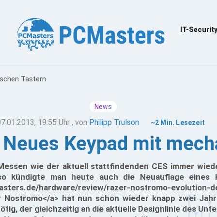
IT-Securit
schen Tastern
News
07.01.2013, 19:55 Uhr
, von
Philipp Trulson
~2 Min. Lesezeit
 Neues Keypad mit mech
essen wie der aktuell stattfindenden CES immer wied
 so kündigte man heute auch die Neuauflage eines 
asters.de/hardware/review/razer-nostromo-evolution-d
 Nostromo</a> hat nun schon wieder knapp zwei Jahre
tig, der gleichzeitig an die aktuelle Designlinie des U