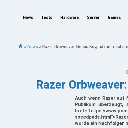
News
Tests
Hardware
Server
Games
»
News
»
Razer Orbweaver: Neues Keypad mit mechani
Razer Orbweaver:
Auch wenn Razer auf M
Publikum überzeugt,
href="https://www.pcm
speedpads.html">Razer
wurde ein Nachfolger nö