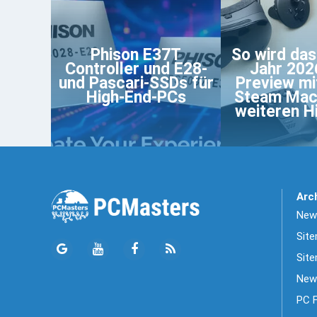
Phison E37T
So wird da
Controller und E28-
Jahr 202
und Pascari-SSDs für
Preview mi
High-End-PCs
Steam Mac
weiteren Hi
Arc
News
Sit
Site
New
PC 