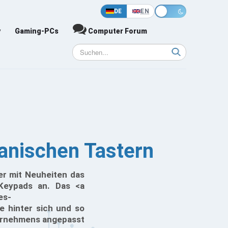
DE
EN
y
Gaming-PCs
Computer Forum
anischen Tastern
er mit Neuheiten das
Keypads an. Das <a
es-
 hinter sich und so
nternehmens angepasst