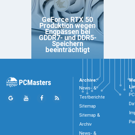
GeForce RTX 50
Produktion wegen
Engpässen bei
GDDR7- und DDR5-
Speichern
beeinträchtigt
Archive:
We
Li
News- &
PC
Testberichte
Da
Sitemap
Im
Sitemap &
Pa
Archiv
News- &