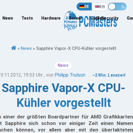
DE
EN
News
Tests
Hardware
Server
Games
IT-Security
Ga
»
News
»
Sapphire Vapor-X CPU-Kühler vorgestellt
News
29.11.2012, 19:53 Uhr
, von
Philipp Trulson
~2 Min. Lesezeit
Sapphire Vapor-X CPU-
Kühler vorgestellt
s einer der größten Boardpartner für AMD Grafikkarten
t Sapphire sich schon vor einiger Zeit einen Namen
chen können, vor allem aber mit den übertakteten