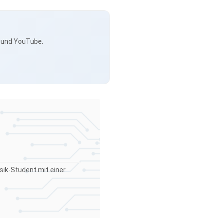
s und YouTube.
sik-Student mit einer