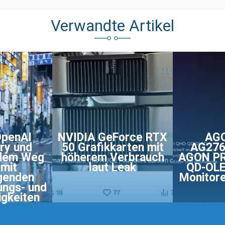
Verwandte Artikel
OpenAI
NVIDIA GeForce RTX
AG
ry und
50 Grafikkarten mit
AG276
 dem Weg
höherem Verbrauch
AGON P
 mit
laut Leak
QD-OLE
genden
Monitore
ungs- und
igkeiten