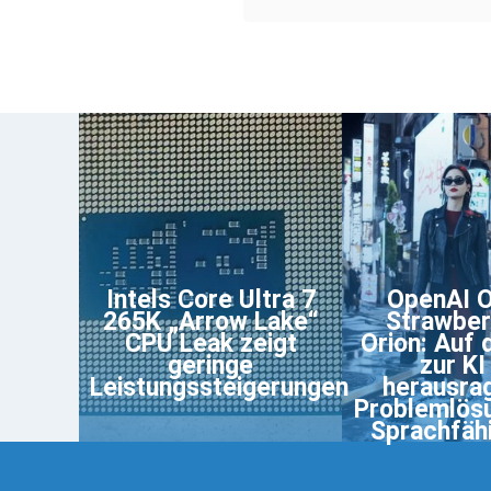
Intels Core Ultra 7
OpenAI 
265K „Arrow Lake“
Strawber
CPU Leak zeigt
Orion: Auf
geringe
zur KI
Leistungssteigerungen
herausra
Problemlös
Sprachfäh