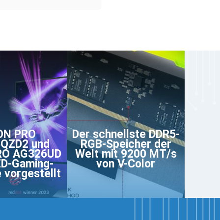
ON PRO
Der schnellste DDR5-
QZD2 und
RGB-Speicher der
RO AG326UD
Welt mit 9200 MT/s
D-Gaming-
von V-Color
 vorgestellt