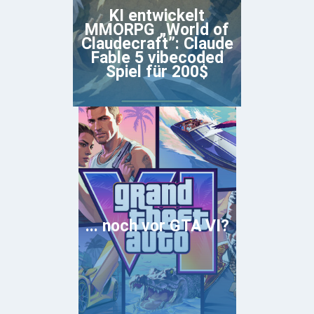
KI entwickelt
MMORPG „World of
Claudecraft”: Claude
Fable 5 vibecoded
Spiel für 200$
... noch vor GTA VI?