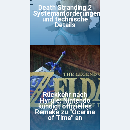
Death Stranding 2
Systemanforderungen
und technische
Details
Rückkehr nach
Hyrule: Nintendo
kündigt offizielles
Remake zu "Ocarina
of Time" an