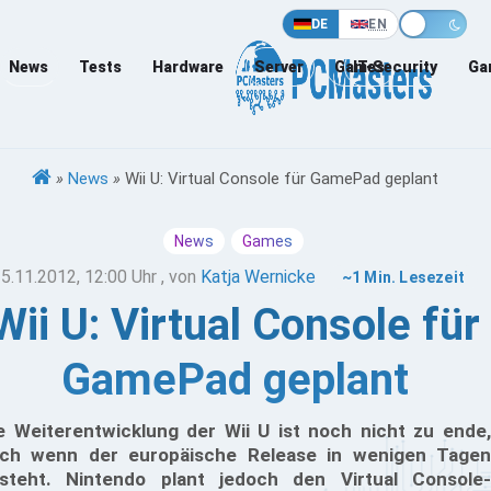
DE
EN
News
Tests
Hardware
Server
Games
IT-Security
Ga
»
News
»
Wii U: Virtual Console für GamePad geplant
News
Games
5.11.2012, 12:00 Uhr
, von
Katja Wernicke
~1 Min. Lesezeit
Wii U: Virtual Console für
GamePad geplant
e Weiterentwicklung der Wii U ist noch nicht zu ende,
ch wenn der europäische Release in wenigen Tagen
steht. Nintendo plant jedoch den Virtual Console-