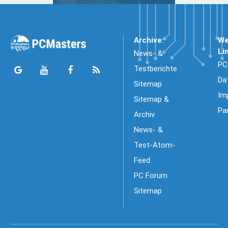
Archive:
We
Li
News- &
PC
Testberichte
Da
Sitemap
Im
Sitemap &
Pa
Archiv
News- &
Test-Atom-
Feed
PC Forum
Sitemap