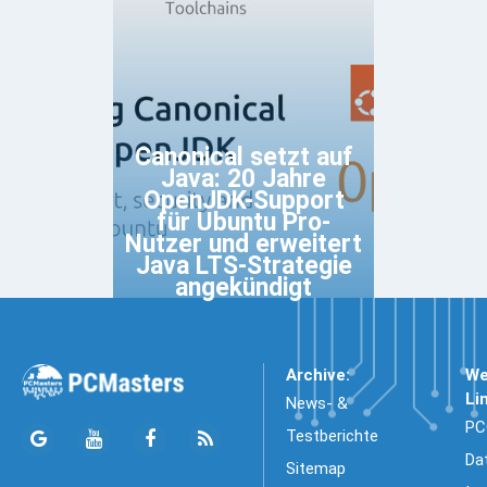
Canonical setzt auf
Java: 20 Jahre
OpenJDK-Support
für Ubuntu Pro-
Nutzer und erweitert
Java LTS-Strategie
angekündigt
Archive:
We
Li
News- &
PC
Testberichte
Da
Sitemap