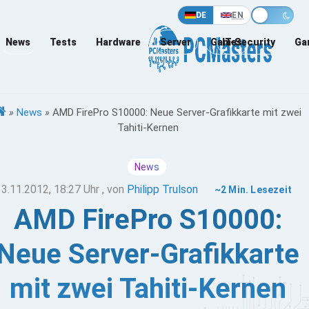
DE
EN
News
Tests
Hardware
Server
Games
IT-Security
Ga
»
News
»
AMD FirePro S10000: Neue Server-Grafikkarte mit zwei
Tahiti-Kernen
News
13.11.2012, 18:27 Uhr
, von
Philipp Trulson
~2 Min. Lesezeit
AMD FirePro S10000:
Neue Server-Grafikkarte
mit zwei Tahiti-Kernen