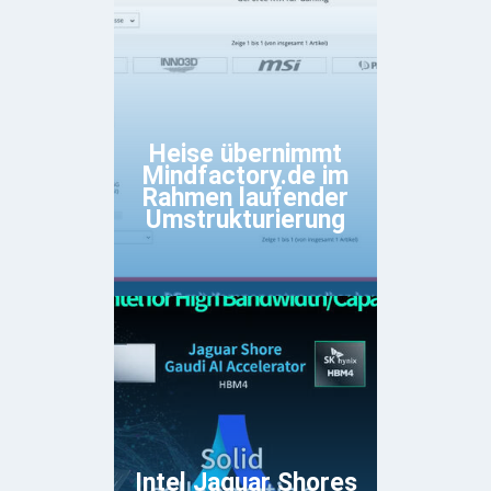
Heise übernimmt
Mindfactory.de im
Rahmen laufender
Umstrukturierung
Intel Jaguar Shores