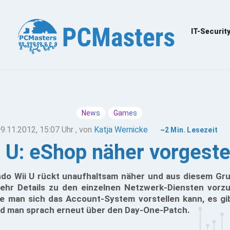
IT-Securit
News
Games
9.11.2012, 15:07 Uhr
, von
Katja Wernicke
~2 Min. Lesezeit
 U: eShop näher vorgestel
ndo Wii U rückt unaufhaltsam näher und aus diesem Gr
ehr Details zu den einzelnen Netzwerk-Diensten vorzus
e man sich das Account-System vorstellen kann, es gib
nd man sprach erneut über den Day-One-Patch.