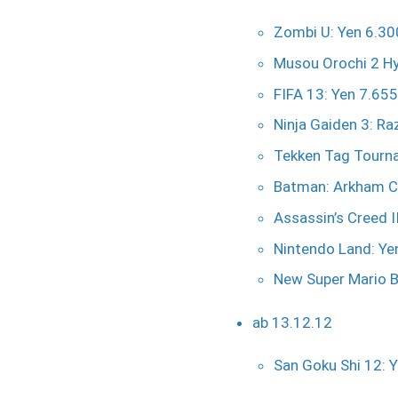
Zombi U: Yen 6.30
Musou Orochi 2 Hy
FIFA 13: Yen 7.655
Ninja Gaiden 3: Ra
Tekken Tag Tourna
Batman: Arkham Ci
Assassin’s Creed I
Nintendo Land: Ye
New Super Mario B
ab 13.12.12
San Goku Shi 12: 