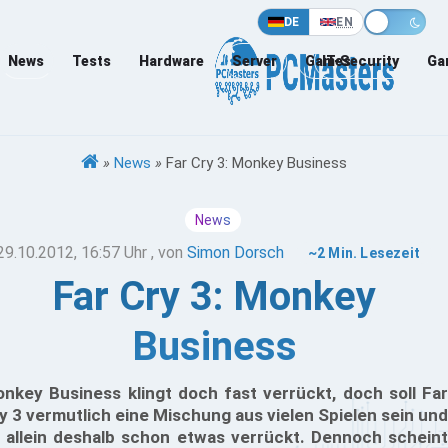
DE
EN
News
Tests
Hardware
Server
Games
IT-Security
Ga
»
News
»
Far Cry 3: Monkey Business
News
29.10.2012, 16:57 Uhr
, von
Simon Dorsch
~2 Min. Lesezeit
Far Cry 3: Monkey
Business
nkey Business klingt doch fast verrückt, doch soll Far
y 3 vermutlich eine Mischung aus vielen Spielen sein und
t allein deshalb schon etwas verrückt. Dennoch scheint