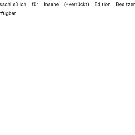
sschließlich für Insane (=verrückt) Edition Besitzer
rfügbar.