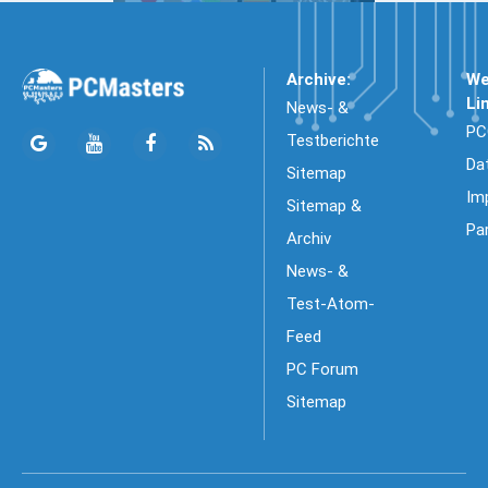
Archive:
We
Li
News- &
PC
Testberichte
Da
Sitemap
Im
Sitemap &
Pa
Archiv
News- &
Test-Atom-
Feed
PC Forum
Sitemap