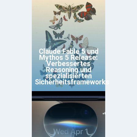
Claude Fable 5 und
Mythos 5 Release:
Verbessertes
Reasoning und
spezialisierten
Sicherheitsframeworks