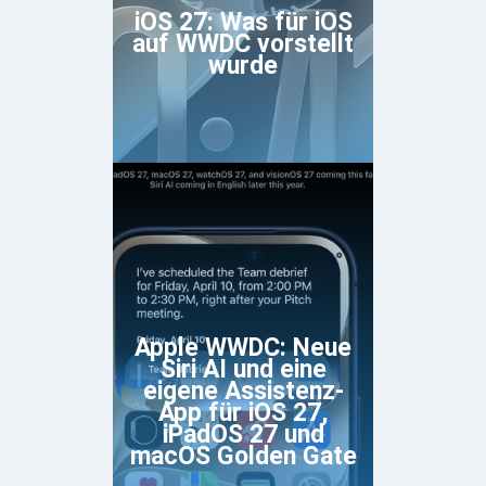
iOS 27: Was für iOS
auf WWDC vorstellt
wurde
Apple WWDC: Neue
Siri AI und eine
eigene Assistenz-
App für iOS 27,
iPadOS 27 und
macOS Golden Gate