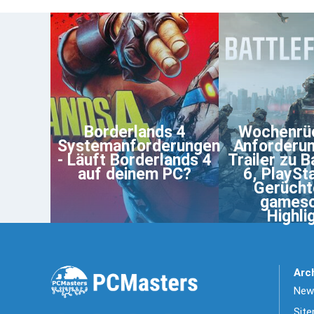
Borderlands 4
Wochenrüc
Systemanforderungen
Anforderu
- Läuft Borderlands 4
Trailer zu B
auf deinem PC?
6, PlaySta
Gerücht
games
Highli
Arc
News
Sit