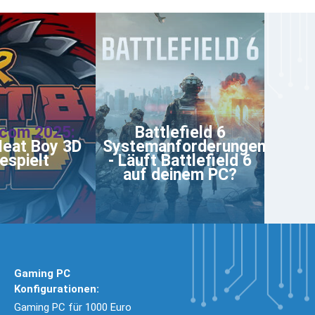
com 2025:
Battlefield 6
eat Boy 3D
Systemanforderungen
espielt
- Läuft Battlefield 6
auf deinem PC?
Gaming PC
Konfigurationen:
Gaming PC für 1000 Euro