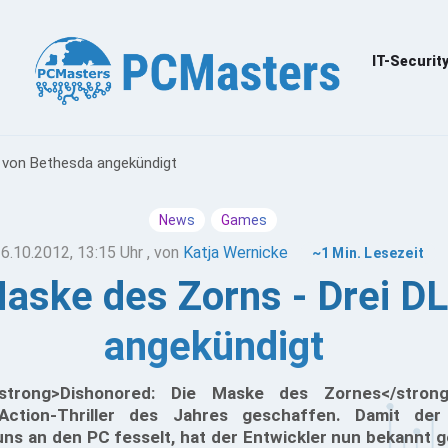
IT-Securit
s von Bethesda angekündigt
News
Games
6.10.2012, 13:15 Uhr
, von
Katja Wernicke
~1 Min. Lesezeit
Maske des Zorns - Drei D
angekündigt
strong>Dishonored: Die Maske des Zornes</stron
Action-Thriller des Jahres geschaffen. Damit der 
uns an den PC fesselt, hat der Entwickler nun bekannt 