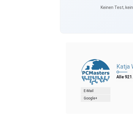
Keinen Test, kei
Katja
Alle 921
E-Mail
Google+