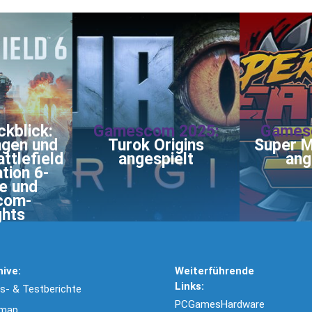
kblick:
Gamescom 2025:
Games
ngen und
Turok Origins
Super M
attlefield
angespielt
ang
tion 6-
e und
com-
ghts
hive:
Weiterführende
Links:
- & Testberichte
PCGamesHardware
emap