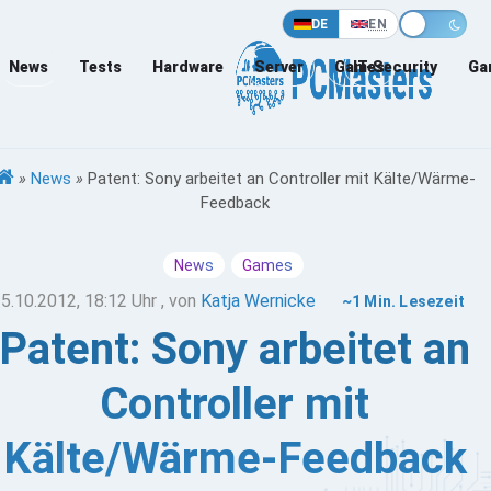
DE
EN
News
Tests
Hardware
Server
Games
IT-Security
Ga
»
News
»
Patent: Sony arbeitet an Controller mit Kälte/Wärme-
Feedback
News
Games
5.10.2012, 18:12 Uhr
, von
Katja Wernicke
~1 Min. Lesezeit
Patent: Sony arbeitet an
Controller mit
Kälte/Wärme-Feedback