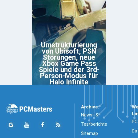
Umstrukturierung
von Ubisoft, PSN
Störungen, neue
Xbox Game Pass
Spiele und der 3rd-
Person-Modus für
Halo Infinite
Archive:
We
Li
News- &
PC
Testberichte
Da
Sitemap