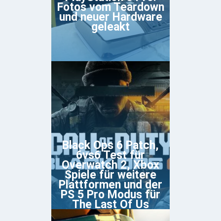
Fotos vom Teardown
und neuer Hardware
geleakt
Black Ops 6 Patch,
6vs6 Test für
Overwatch 2, Xbox
Spiele für weitere
Plattformen und der
PS 5 Pro Modus für
The Last Of Us