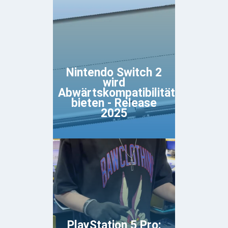
Nintendo Switch 2
wird
Abwärtskompatibilität
bieten - Release
2025
PlayStation 5 Pro: