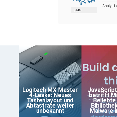
Analyst 
E-Mail
Logitech MX Master
JavaScript
4-Leaks: Neues
betrifft Mi
Tastenlayout und
Beliebt
Abtastrate weiter
Bibliothe
unbekannt
Malware in