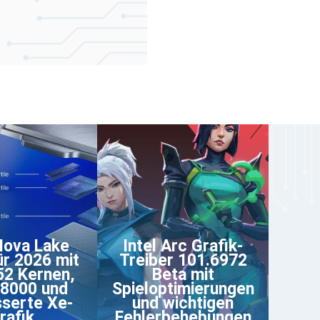
Nova Lake
Intel Arc Grafik-
r 2026 mit
Treiber 101.6972
 52 Kernen,
Beta mit
8000 und
Spieloptimierungen
serte Xe-
und wichtigen
rafik
Fehlerbehebungen