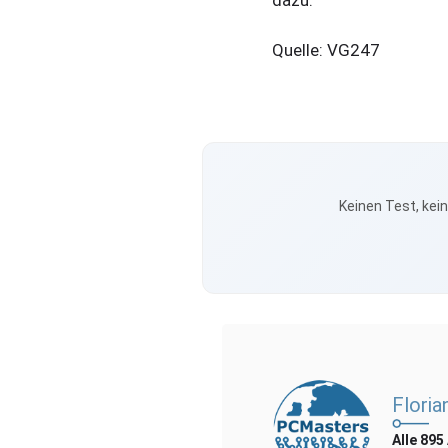
Quelle: VG247
Keinen Test, kei
Floria
Alle 895