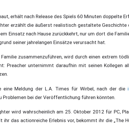
haut, erhält nach Release des Spiels 60 Minuten doppelte E
hter erzählt die äußerst realistisch gestaltete Geschichte
inem Einsatz nach Hause zurückkehrt, nur um dort die Famil
grund seiner jahrelangen Einsätze verursacht hat.
 Familie zusammenzuführen, wird durch einen extrem tödl
ht: Preacher unternimmt daraufhin mit seinen Kollegen al
zen.
e eine Meldung der L.A. Times für Wirbel, nach der die
 Problemen bei der Veröffentlichung führen könnten.
ghter wird wahrscheinlich am 25. Oktober 2012 für PC, Pl
t ihr das actionreiche Erlebnis vor, bekommt ihr die „The 