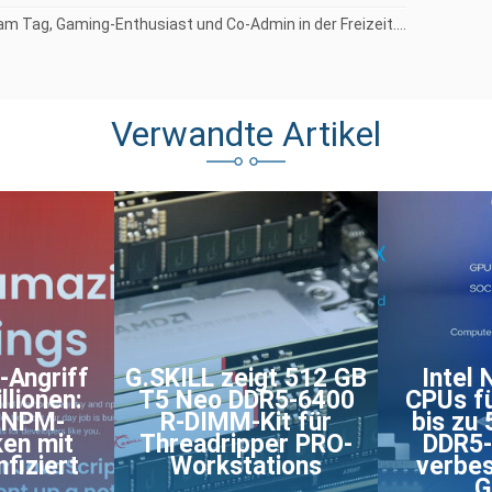
am Tag, Gaming-Enthusiast und Co-Admin in der Freizeit....
Verwandte Artikel
-Angriff
G.SKILL zeigt 512 GB
Intel 
llionen:
T5 Neo DDR5-6400
CPUs fü
e NPM-
R-DIMM-Kit für
bis zu
ken mit
Threadripper PRO-
DDR5-
fiziert
Workstations
verbes
G