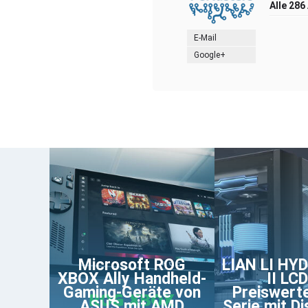
Alle 286
E-Mail
Google+
Microsoft ROG
LIAN LI HY
XBOX Ally Handheld-
II LCD
Gaming-Geräte von
Preiswert
ASUS mit AMD
Serie mit Di