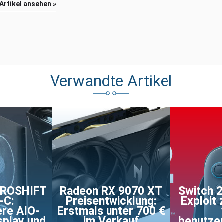
 Artikel ansehen »
Verwandte Artikel
DROSHIFT
Radeon RX 9070 XT
Switch 2
-C:
Preisentwicklung:
Exploit
ere AIO-
Erstmals unter 700 €
splay und
im Verkauf
benutzer