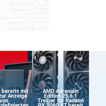
 bereits mit
AMD Adrenalin
 zur Anzeige
Edition 25.6.1
von
Treiber für Radeon
definierten
RX 9060 XT bereit