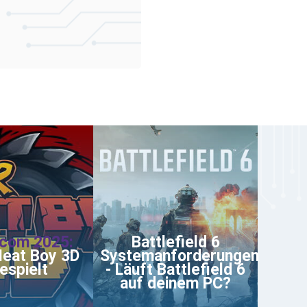
com 2025:
Battlefield 6
eat Boy 3D
Systemanforderungen
espielt
- Läuft Battlefield 6
auf deinem PC?