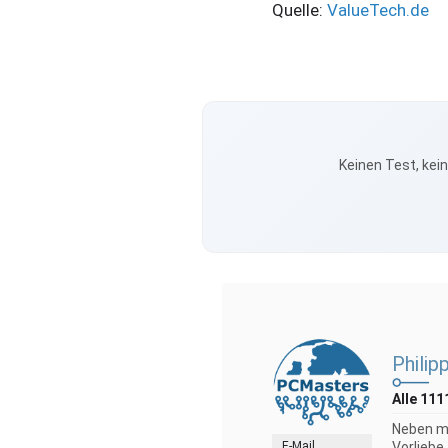
Quelle:
ValueTech.de
Keinen Test, kei
Philip
Alle 111
Neben me
E-Mail
Vorliebe