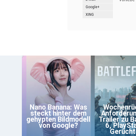
Google+
XING
Nano Banana: Was
Wochenrüc
steckt hinter dem
Anforderu
gehypten Bildmodell
Trailer zu B
von Google?
6, PlaySta
Gerücht