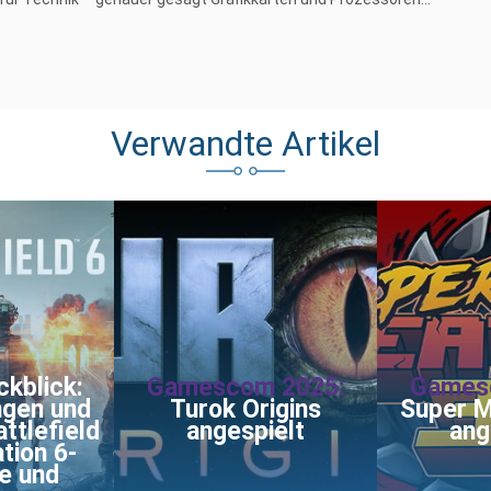
Verwandte Artikel
kblick:
Gamescom 2025:
Games
ngen und
Turok Origins
Super M
attlefield
angespielt
ang
tion 6-
e und