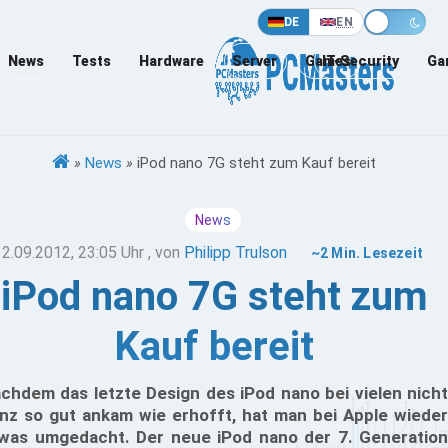
DE
EN
News
Tests
Hardware
Server
Games
IT-Security
Ga
»
News
»
iPod nano 7G steht zum Kauf bereit
News
12.09.2012, 23:05 Uhr
, von
Philipp Trulson
~2 Min. Lesezeit
iPod nano 7G steht zum
Kauf bereit
chdem das letzte Design des iPod nano bei vielen nicht
nz so gut ankam wie erhofft, hat man bei Apple wieder
was umgedacht. Der neue iPod nano der 7. Generation