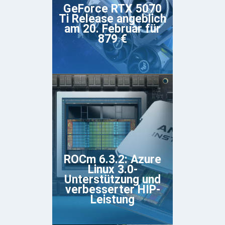
GeForce RTX 5070
Ti Release angeblich
am 20. Februar für
879 €
ROCm 6.3.2: Azure
Linux 3.0-
Unterstützung und
verbesserter HIP-
Leistung