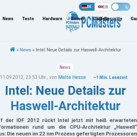
DE
EN
News
Tests
Hardware
Server
Games
IT-Security
Ga
»
News
»
Intel: Neue Details zur Haswell-Architektur
News
11.09.2012, 23:53 Uhr
, von
Malte Hesse
~1 Min. Lesezeit
Intel: Neue Details zur
Haswell-Architektur
f der IDF 2012 rückt Intel jetzt mit heiß erwarteten
formationen rund um die CPU-Architektur „Haswell“
us: Die neuen im 22 nm Prozess gefertigten Prozessoren