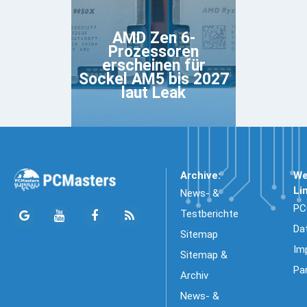
AMD Zen 6-
Prozessoren
erscheinen für
Sockel AM5 bis 2027
laut Leak
Archive:
We
Li
News- &
PC
Testberichte
Da
Sitemap
Im
Sitemap &
Pa
Archiv
News- &