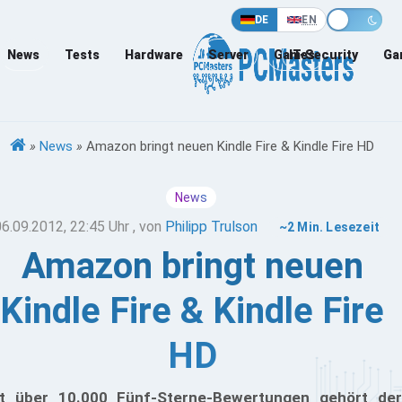
DE
EN
News
Tests
Hardware
Server
Games
IT-Security
Ga
»
News
»
Amazon bringt neuen Kindle Fire & Kindle Fire HD
News
06.09.2012, 22:45 Uhr
, von
Philipp Trulson
~2 Min. Lesezeit
Amazon bringt neuen
Kindle Fire & Kindle Fire
HD
t über 10.000 Fünf-Sterne-Bewertungen gehört der