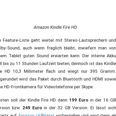
Amazon Kindle Fire HD
e Feature-Liste geht weiter mit Stereo-Lautsprechern und
lby-Sound, auch wenn fraglich bleibt, inwiefern man von
nem Tablet guten Sound erwarten kann. Der interne Akku
ll bis zu 11 Stunden Laufzeit bieten, dennoch ist das Kindle
re HD 10,3 Millimeter flach und wiegt nur 395 Gramm.
gerundet wird das Paket durch Bluetooth und HDMI sowie
ne HD-Frontkamera für Videotelefonie per Skype.
sten soll der Kindle Fire HD dann
199 Euro
in der 16 G
rsion bzw.
249 Euro
in der 32 GB Version. Er lässt sic
reits auf
Amazon (Affiliate)
vorbestellen und wird dann ab