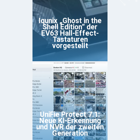
Iqunix „Ghost in the
Shell Edition“ der
EV63 Hall-Effect-
Tastaturen
vorgestellt
UniFie Protect 7.1:
Neue KI-Erkennung
und NVR der zweiten
Generation