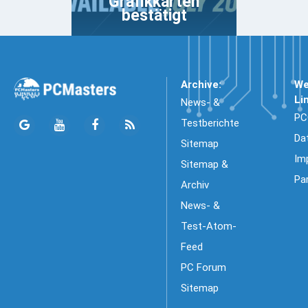
Grafikkarten
bestätigt
Archive:
We
Li
News- &
PC
Testberichte
Da
Sitemap
Im
Sitemap &
Pa
Archiv
News- &
Test-Atom-
Feed
PC Forum
Sitemap