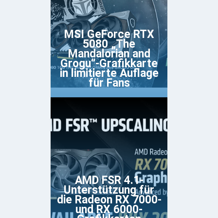
MSI GeForce RTX
5080 „The
Mandalorian and
Grogu“-Grafikkarte
in limitierte Auflage
für Fans
AMD FSR 4.1-
Unterstützung für
die Radeon RX 7000-
und RX 6000-