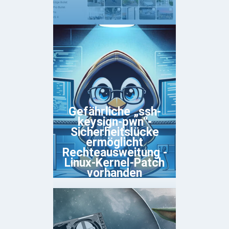
Gefährliche „ssh-
keysign-pwn“-
Sicherheitslücke
ermöglicht
Rechteausweitung -
Linux-Kernel-Patch
vorhanden