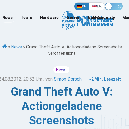
DE
EN
News
Tests
Hardware
Server
Games
IT-Security
Ga
»
News
»
Grand Theft Auto V: Actiongeladene Screenshots
veröffentlicht
News
24.08.2012, 20:52 Uhr
, von
Simon Dorsch
~2 Min. Lesezeit
Grand Theft Auto V:
Actiongeladene
Screenshots