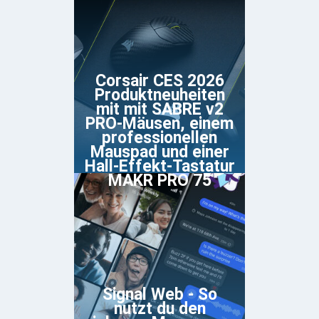
Corsair CES 2026
Produktneuheiten
mit mit SABRE v2
PRO-Mäusen, einem
professionellen
Mauspad und einer
Hall-Effekt-Tastatur
MAKR PRO 75
Signal Web - So
nutzt du den