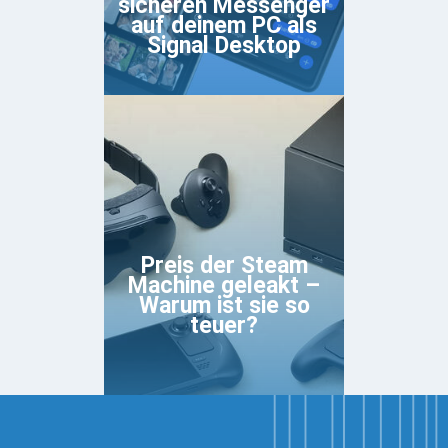
sicheren Messenger
auf deinem PC als
Signal Desktop
Preis der Steam
Machine geleakt –
Warum ist sie so
teuer?