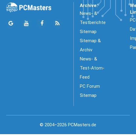
Archive:
We
Li
News- &
PC
Testberichte
Da
Sitemap
Im
Sitemap &
Pa
Archiv
News- &
Test-Atom-
Feed
PC Forum
Sitemap
© 2004–2026 PCMasters.de